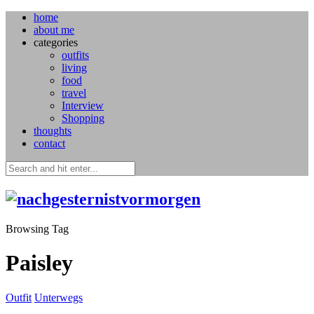
home
about me
categories
outfits
living
food
travel
Interview
Shopping
thoughts
contact
Browsing Tag
Paisley
Outfit
Unterwegs