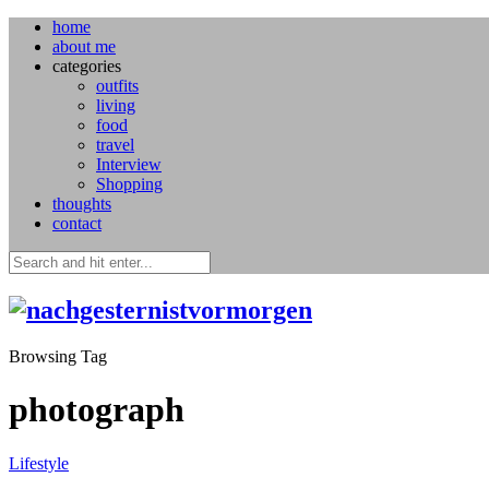
home
about me
categories
outfits
living
food
travel
Interview
Shopping
thoughts
contact
Browsing Tag
photograph
Lifestyle