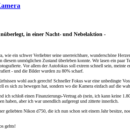
 Kamera
nüberlegt, in einer Nacht- und Nebelaktion -
ra, wie ein schwer Verliebter seine unerreichbare, wunderschöne Herz
in diesem unmöglichen Zustand überleben konnte. Wir lasen ein paar Te
ografierte. Vor allem der Autofokus soll extrem schnell sein, meinte
fiert - und die Bilder wurden zu 80% scharf.
ürfnissen wohl auch gerecht! Schneller Fokus war eine unbedingte Vor
ll es sich zu bewegen hat, sondern wo die Kamera einfach auf die wahr
 ich schloß einen Finanzierungs-Vertrag ab (nein, ich kann keine 1.800
n haben, aber ich war unendlich aufgeregt und zitterte innerlich.
er geliebten Nikon d750, die ich nun schon seit einem Jahr besitze, 
os gehts!