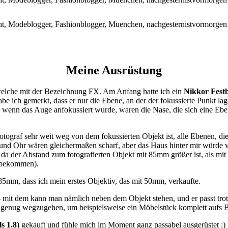
Meine Ausrüstung
 welche mit der Bezeichnung FX. Am Anfang hatte ich ein
Nikkor Fest
be ich gemerkt, dass er nur die Ebene, an der der fokussierte Punkt lag, 
wenn das Auge anfokussiert wurde, waren die Nase, die sich eine Ebe
tograf sehr weit weg von dem fokussierten Objekt ist, alle Ebenen, die 
 und Ohr wären gleichermaßen scharf, aber das Haus hinter mir würde 
da der Abstand zum fotografierten Objekt mit 85mm größer ist, als mi
u bekommen).
85mm, dass ich mein erstes Objektiv, das mit 50mm, verkaufte.
it dem kann man nämlich neben dem Objekt stehen, und er passt trotzde
it genug wegzugehen, um beispielsweise ein Möbelstück komplett aufs
s 1.8)
gekauft und fühle mich im Moment ganz passabel ausgerüstet :)