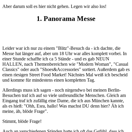
Aber darum soll es hier nicht gehen. Legen wir also los!
1. Panorama Messe
Leider war ich nur zu einem "Blitz"-Besuch da - ich dachte, die
Messe hat länger auf, aber um 18 Uhr war alles komplett vorbei. In
einer Stunde schaffte ich ca 5 Stände - und es gab NEUN
HALLEN, nach Themenbereichen wie "Modern Woman", "Casual
Classics" oder auch "Shoes&Accessories" sortiert. Außerdem gab es
einen riesigen Street Food Market! Nächstes Mal weiß ich bescheid
und komme für mindestens einen kompletten Tag.
Allerdings muss ich sagen - noch nirgendwo bei meinen Berlin-
Besuchen traf ich auf so viele unfreundliche Menschen. Gleich am
Eingang traf ich zufällig eine Dame, die ich aus München kannte,
als es hieß: "Ohh, Esra, hallo! Was machst DU denn hier? Äh ich
meine, äh, blöde Frage".
Stimmt, blöde Frage!
Auch an verschiedenen Ständen hatte ich oft das Gefühl, dass ich