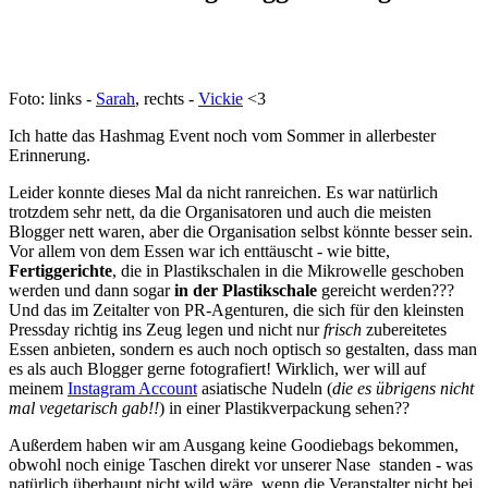
Foto: links -
Sarah
, rechts -
Vickie
<3
Ich hatte das Hashmag Event noch vom Sommer in allerbester
Erinnerung.
Leider konnte dieses Mal da nicht ranreichen. Es war natürlich
trotzdem sehr nett, da die Organisatoren und auch die meisten
Blogger nett waren, aber die Organisation selbst könnte besser sein.
Vor allem von dem Essen war ich enttäuscht - wie bitte,
Fertiggerichte
, die in Plastikschalen in die Mikrowelle geschoben
werden und dann sogar
in der Plastikschale
gereicht werden???
Und das im Zeitalter von PR-Agenturen, die sich für den kleinsten
Pressday richtig ins Zeug legen und nicht nur
frisch
zubereitetes
Essen anbieten, sondern es auch noch optisch so gestalten, dass man
es als auch Blogger gerne fotografiert! Wirklich, wer will auf
meinem
Instagram Account
asiatische Nudeln (
die es übrigens nicht
mal vegetarisch gab!!
) in einer Plastikverpackung sehen??
Außerdem haben wir am Ausgang keine Goodiebags bekommen,
obwohl noch einige Taschen direkt vor unserer Nase standen - was
natürlich überhaupt nicht wild wäre, wenn die Veranstalter nicht bei