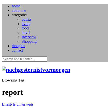
home
about me
categories
outfits
living
food
travel
Interview
Shopping
thoughts
contact
Browsing Tag
report
Lifestyle
Unterwegs