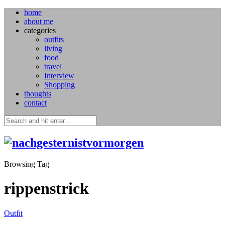
home
about me
categories
outfits
living
food
travel
Interview
Shopping
thoughts
contact
Browsing Tag
rippenstrick
Outfit