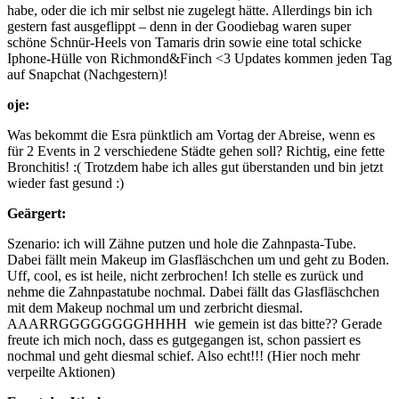
habe, oder die ich mir selbst nie zugelegt hätte. Allerdings bin ich
gestern fast ausgeflippt – denn in der Goodiebag waren super
schöne Schnür-Heels von Tamaris drin sowie eine total schicke
Iphone-Hülle von Richmond&Finch <3 Updates kommen jeden Tag
auf Snapchat (Nachgestern)!
oje:
Was bekommt die Esra pünktlich am Vortag der Abreise, wenn es
für 2 Events in 2 verschiedene Städte gehen soll? Richtig, eine fette
Bronchitis! :( Trotzdem habe ich alles gut überstanden und bin jetzt
wieder fast gesund :)
Geärgert:
Szenario: ich will Zähne putzen und hole die Zahnpasta-Tube.
Dabei fällt mein Makeup im Glasfläschchen um und geht zu Boden.
Uff, cool, es ist heile, nicht zerbrochen! Ich stelle es zurück und
nehme die Zahnpastatube nochmal. Dabei fällt das Glasfläschchen
mit dem Makeup nochmal um und zerbricht diesmal.
AAARRGGGGGGGGHHHH wie gemein ist das bitte?? Gerade
freute ich mich noch, dass es gutgegangen ist, schon passiert es
nochmal und geht diesmal schief. Also echt!!! (Hier noch mehr
verpeilte Aktionen)