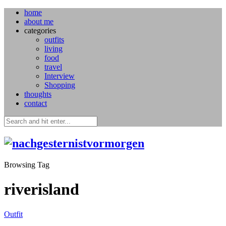
home
about me
categories
outfits
living
food
travel
Interview
Shopping
thoughts
contact
Browsing Tag
riverisland
Outfit