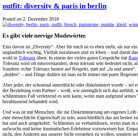
outfit: diversity & paris in berlin
Posted on 2. Dezember 2018
Es gibt viele nervige Modewörter.
Eins davon ist „Diversity“. Aber für mich ist es eben mehr, als nur ei
unglaublich wichtig, Vielfalt zuzulassen und zu leben – und damit das
wohl in
Toleranz
üben. In einem der vielen guten Gespräche mit
Ram
Toleranz wird oft missverstanden, denn tolerant sein bedeutet nicht, a
Sondern: echte Toleranz basiert auf Respekt, statt auf „Ja und amen“.
„dulden“ – und Dinge dulden tut man nicht immer mit purer Begeiste
Aber jeder, der schonmal unterdrückt oder diskriminiert wurde – sei es
der Beziehung vom Partner – weiß, wie unmöglich sich das anfühlt, 
schlimmsten Fall verletzend es sein kann, wenn man aufgrund seines 
herablassend behandelt wird.
Und was ist mit Menschen, die nie Diskriminierung am eigenen Leib e
eine menschliche Eigenschaft zu sein, ausschließlich das am besten zu
hat und auch umgekehrt: Schlimmes zu verharmlosen, wenn man in 
aufwuchs und keine traumatischen Erlebnisse vorzuweisen hat. Empat
nicht, den Anderen aus unserer Sicht verstehen zu wollen, sondern sei