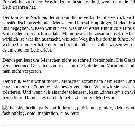
Perspektive zu sehen. Was leider am besten gelingt, wenn man die E
Leib erfahren hat.
Der komische Nachbar, der unfreundliche Verkäufer, die verrückten 
„ausländisch aussehende“ Menschen, Hartz-4 Empfänger, Obdachlose 
uns begegnen, wissen wir nur das, was unser erster Eindruck zu uns sa
Vorurteilen oder auch medialer Meinungsmache zusammensetzt. Aber
wirklich ist, was ihn ausmacht, wie sein Weg ihn bis dorthin führte, w
welche Gründe er hatte oder auch nicht hatte – das alles wissen wir 
es am eigenen Leib erlebt.
Deswegen lasst uns Menschen nicht so schnell abstempeln. Die Gesch
verschiedenen Gestalten sind real – unsere Urteile und Vorurteile sind
man nicht vergessen!
Denn nur, wenn wir aufhören, Menschen sofort nach dem ersten Ein
einzusortieren, können wir sie besser verstehen. Wenn wir sie besser 
tolerieren. Und wenn wir einander tolerieren, kann „diversity“ sich wi
bereichern. Dann ist es nämlich mehr, als nur ein Modewort.