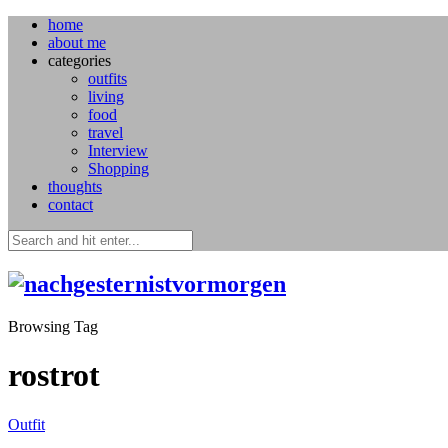
home
about me
categories
outfits
living
food
travel
Interview
Shopping
thoughts
contact
Browsing Tag
rostrot
Outfit