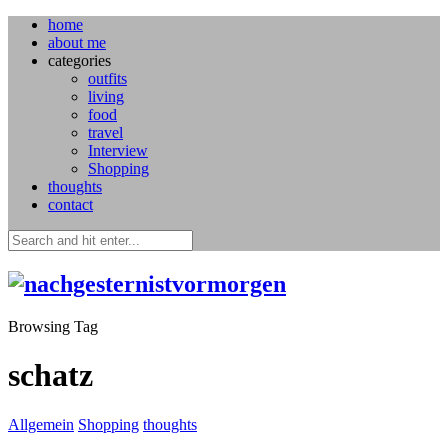
home
about me
categories
outfits
living
food
travel
Interview
Shopping
thoughts
contact
Browsing Tag
schatz
Allgemein
Shopping
thoughts