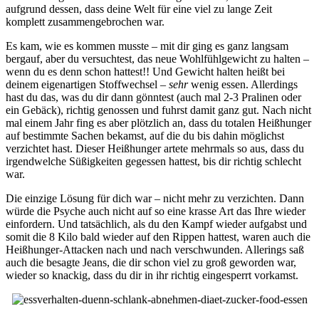
aufgrund dessen, dass deine Welt für eine viel zu lange Zeit
komplett zusammengebrochen war.
Es kam, wie es kommen musste – mit dir ging es ganz langsam
bergauf, aber du versuchtest, das neue Wohlfühlgewicht zu halten –
wenn du es denn schon hattest!! Und Gewicht halten heißt bei
deinem eigenartigen Stoffwechsel –
sehr
wenig essen. Allerdings
hast du das, was du dir dann gönntest (auch mal 2-3 Pralinen oder
ein Gebäck), richtig genossen und fuhrst damit ganz gut. Nach nicht
mal einem Jahr fing es aber plötzlich an, dass du totalen Heißhunger
auf bestimmte Sachen bekamst, auf die du bis dahin möglichst
verzichtet hast. Dieser Heißhunger artete mehrmals so aus, dass du
irgendwelche Süßigkeiten gegessen hattest, bis dir richtig schlecht
war.
Die einzige Lösung für dich war – nicht mehr zu verzichten. Dann
würde die Psyche auch nicht auf so eine krasse Art das Ihre wieder
einfordern. Und tatsächlich, als du den Kampf wieder aufgabst und
somit die 8 Kilo bald wieder auf den Rippen hattest, waren auch die
Heißhunger-Attacken nach und nach verschwunden. Allerings saß
auch die besagte Jeans, die dir schon viel zu groß geworden war,
wieder so knackig, dass du dir in ihr richtig eingesperrt vorkamst.