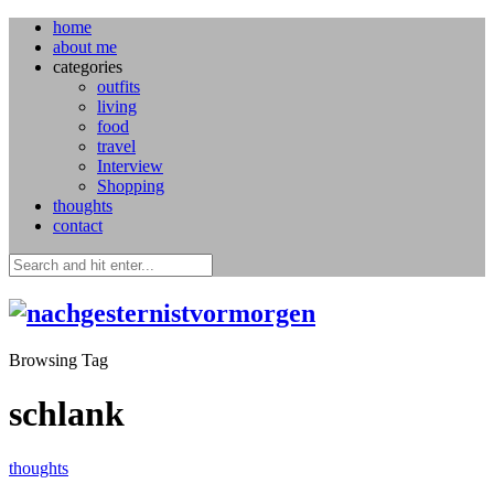
home
about me
categories
outfits
living
food
travel
Interview
Shopping
thoughts
contact
Browsing Tag
schlank
thoughts