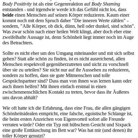
Body Positivity
ist als eine Gegenreaktion auf
Body Shaming
entstanden - und irgendwie werde ich das Gefühl nicht los, dass
beide
einen Menschen auf seinen Körper reduzieren. Kaum einer
kommt noch mit dem Spruch daher "Die inneren Werte zählen" -
sondern, "Alle Körper, ob dick, dünn, hell oder dunkel, sind schön".
Was zwar schön nach einer heilen Welt klingt, aber doch eher eine
zweifelhafte Aussage ist, denn Schönheit liegt immer noch im Auge
des Betrachters.
Sollte es nicht eher um den Umgang miteinander und mit sich selbst
gehen? Statt alle schön zu finden, ist es nicht ausreichend, allen
Menschen respektvoll gegenüberzutreten und nicht zu vorschnell
über sie zu urteilen? Sie nicht nur auf ihr Aussehen zu reduzieren,
sondern zu hoffen, dass sie gute Mitmenschen und tolle
Gesprächspartner sind? Dass man von ihnen was lernen kann oder
auch ihnen helfen? Mit ihnen einfach erstmal in einen
zwischenmenschlichen Kontakt zu treten, bevor dass ihr Äußeres
uns davon abhält?
Wie oft hatte ich die Erfahrung, dass eine Frau, die allen gängigen
Schönheitsidealen entspricht, eine falsche, egoistische Schlange ist,
die beim ersten Anzeichen von Eigenvorteil sofort alle Freunde
verraten würde? Oder ein Typ mit hübschem Gesicht und Sixpack
eine große Enttäuschung im Bett war? Was hat mir (und denen) ihr
toller Körper genutzt?