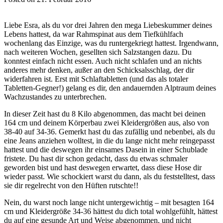
Liebe Esra, als du vor drei Jahren den mega Liebeskummer deines
Lebens hattest, da war Rahmspinat aus dem Tiefkühlfach
wochenlang das Einzige, was du runtergekriegt hattest. Irgendwann,
nach weiteren Wochen, gesellten sich Salzstangen dazu. Du
konntest einfach nicht essen. Auch nicht schlafen und an nichts
anderes mehr denken, außer an den Schicksalsschlag, der dir
widerfahren ist. Erst mit Schlaftabletten (und das als totaler
Tabletten-Gegner!) gelang es dir, den andauernden Alptraum deines
Wachzustandes zu unterbrechen.
In dieser Zeit hast du 8 Kilo abgenommen, das macht bei deinen
164 cm und deinem Körperbau zwei Kleidergrößen aus, also von
38-40 auf 34-36. Gemerkt hast du das zufällig und nebenbei, als du
eine Jeans anziehen wolltest, in die du lange nicht mehr reingepasst
hattest und die deswegen ihr einsames Dasein in einer Schublade
fristete. Du hast dir schon gedacht, dass du etwas schmaler
geworden bist und hast deswegen erwartet, dass diese Hose dir
wieder passt. Wie schockiert warst du dann, als du feststelltest, dass
sie dir regelrecht von den Hüften rutschte!!
Nein, du warst noch lange nicht untergewichtig – mit besagten 164
cm und Kleidergröße 34-36 hättest du dich total wohlgefühlt, hättest
du auf eine gesunde Art und Weise abgenommen, und nicht