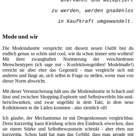
anerkannt und akzeptiert
zu werden,
werden gnadenlos
in Kaufkraft umgewandelt.
Mode und wir
Die Modeindustrie verspricht: mit diesem neuen Outfit bist du
endlich genau so schön und cool, wie du schon immer sein wolltest!
Mit ihrer zwanghaften Normierung der verschiedenen
Menschentypen (ich sage nur - Konfektionsgrößen! Modelmaße!)
erreicht sie aber eher das Gegenteil - man vergleicht sich mit
anderen und fängt an, sich selbst in Frage zu stellen, wenn man von
dieser Norm abweicht.
Mit dieser Verunsicherung hält uns die Modeindustrie in Schach und
lässt und zwischen Shopping-Euphorie und Selbstzweifeln hin-und-
herschwanken, und zwar ungefähr in dem Takt, in dem neue
Kollektionen in die Läden kommen - also ziemlich oft!
Ich glaube, der Mechanismus ist mit Drogenkonsum vergleichbar.
Denn kurzzeitig kann Kleidung schon den Eindruck erwecken, dass
sie einem Stärke und Selbstbewusstsein schenkt - aber eben nur
kurzzeitig. Schon bald hat man das Gefühl, dass man gerade mit