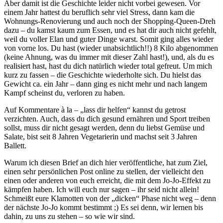
Aber damit ist die Geschichte leider nicht vorbei gewesen. Vor
einem Jahr hattest du beruflich sehr viel Stress, dann kam die
Wohnungs-Renovierung und auch noch der Shopping-Queen-Dreh
dazu – du kamst kaum zum Essen, und es hat dir auch nicht gefehlt,
weil du voller Elan und guter Dinge warst. Somit ging alles wieder
von vorne los. Du hast (wieder unabsichtlich!!) 8 Kilo abgenommen
(keine Ahnung, was du immer mit dieser Zahl hast!), und, als du es
realisiert hast, hast du dich natürlich wieder total gefreut. Um mich
kurz zu fassen – die Geschichte wiederholte sich. Du hielst das
Gewicht ca. ein Jahr – dann ging es nicht mehr und nach langem
Kampf scheinst du, verloren zu haben.
Auf Kommentare à la – „lass dir helfen“ kannst du getrost
verzichten. Auch, dass du dich gesund ernähren und Sport treiben
sollst, muss dir nicht gesagt werden, denn du liebst Gemüse und
Salate, bist seit 8 Jahren Vegetarierin und machst seit 3 Jahren
Ballett.
Warum ich diesen Brief an dich hier veröffentliche, hat zum Ziel,
einen sehr persönlichen Post online zu stellen, der vielleicht den
einen oder anderen von euch erreicht, die mit dem Jo-Jo-Effekt zu
kämpfen haben. Ich will euch nur sagen – ihr seid nicht allein!
Schmeißt eure Klamotten von der „dicken“ Phase nicht weg – denn
der nächste Jo-Jo kommt bestimmt ;) Es sei denn, wir lernen bis
dahin, zu uns zu stehen – so wie wir sind.