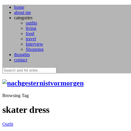
home
about me
categories
outfits
living
food
travel
Interview
Shopping
thoughts
contact
Browsing Tag
skater dress
Outfit