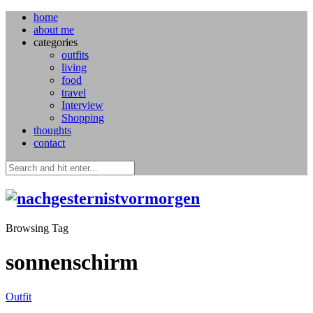
home
about me
categories
outfits
living
food
travel
Interview
Shopping
thoughts
contact
Browsing Tag
sonnenschirm
Outfit