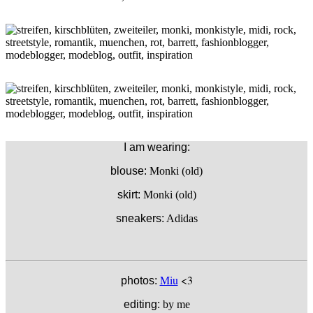
I am wearing:
blouse:
Monki (old)
skirt:
Monki (old)
sneakers:
Adidas
Miu
<3
photos:
editing:
by me