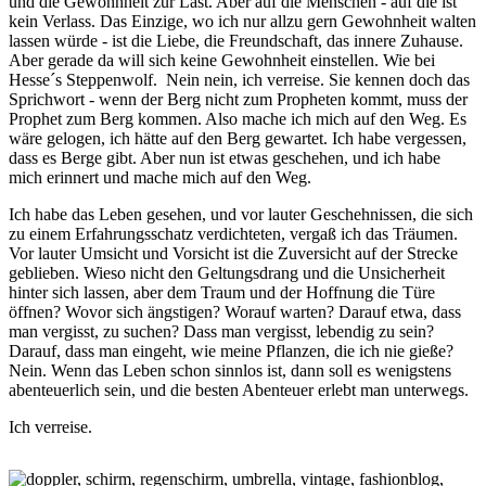
und die Gewohnheit zur Last. Aber auf die Menschen - auf die ist
kein Verlass. Das Einzige, wo ich nur allzu gern Gewohnheit walten
lassen würde - ist die Liebe, die Freundschaft, das innere Zuhause.
Aber gerade da will sich keine Gewohnheit einstellen. Wie bei
Hesse´s Steppenwolf. Nein nein, ich verreise. Sie kennen doch das
Sprichwort - wenn der Berg nicht zum Propheten kommt, muss der
Prophet zum Berg kommen. Also mache ich mich auf den Weg. Es
wäre gelogen, ich hätte auf den Berg gewartet. Ich habe vergessen,
dass es Berge gibt. Aber nun ist etwas geschehen, und ich habe
mich erinnert und mache mich auf den Weg.
Ich habe das Leben gesehen, und vor lauter Geschehnissen, die sich
zu einem Erfahrungsschatz verdichteten, vergaß ich das Träumen.
Vor lauter Umsicht und Vorsicht ist die Zuversicht auf der Strecke
geblieben. Wieso nicht den Geltungsdrang und die Unsicherheit
hinter sich lassen, aber dem Traum und der Hoffnung die Türe
öffnen? Wovor sich ängstigen? Worauf warten? Darauf etwa, dass
man vergisst, zu suchen? Dass man vergisst, lebendig zu sein?
Darauf, dass man eingeht, wie meine Pflanzen, die ich nie gieße?
Nein. Wenn das Leben schon sinnlos ist, dann soll es wenigstens
abenteuerlich sein, und die besten Abenteuer erlebt man unterwegs.
Ich verreise.