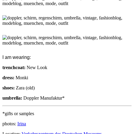
I am wearing:
trenchcoat:
New Look
dress:
Monki
shoes:
Zara (old)
umbrella:
Doppler Manufaktur*
*gifts or samples
photos:
Irina
Location:
Verkehrszentrum des Deutschen Museums