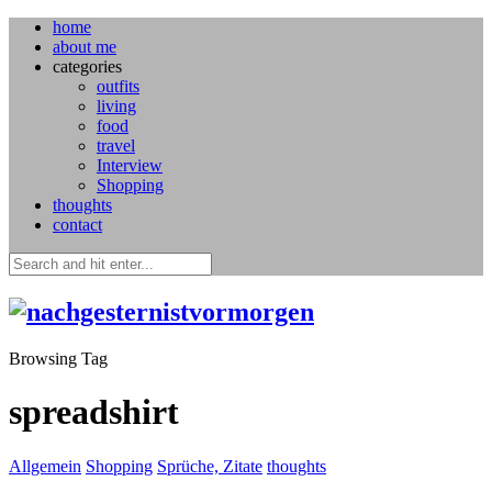
home
about me
categories
outfits
living
food
travel
Interview
Shopping
thoughts
contact
Browsing Tag
spreadshirt
Allgemein
Shopping
Sprüche, Zitate
thoughts