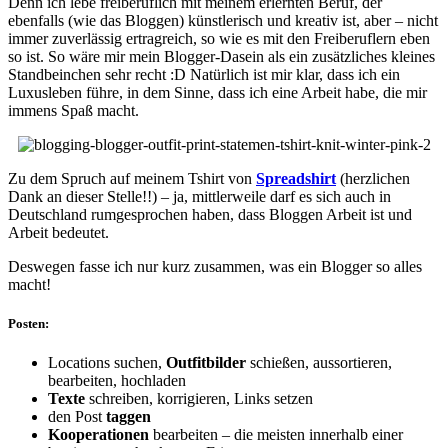
Denn ich lebe freiberuflich mit meinem erlernten Beruf, der
ebenfalls (wie das Bloggen) künstlerisch und kreativ ist, aber – nicht
immer zuverlässig ertragreich, so wie es mit den Freiberuflern eben
so ist. So wäre mir mein Blogger-Dasein als ein zusätzliches kleines
Standbeinchen sehr recht :D Natürlich ist mir klar, dass ich ein
Luxusleben führe, in dem Sinne, dass ich eine Arbeit habe, die mir
immens Spaß macht.
Zu dem Spruch auf meinem Tshirt von
Spreadshirt
(herzlichen
Dank an dieser Stelle!!) – ja, mittlerweile darf es sich auch in
Deutschland rumgesprochen haben, dass Bloggen Arbeit ist und
Arbeit bedeutet.
Deswegen fasse ich nur kurz zusammen, was ein Blogger so alles
macht!
Posten:
Locations suchen,
Outfitbilder
schießen, aussortieren,
bearbeiten, hochladen
Texte
schreiben, korrigieren, Links setzen
den Post
taggen
Kooperationen
bearbeiten – die meisten innerhalb einer