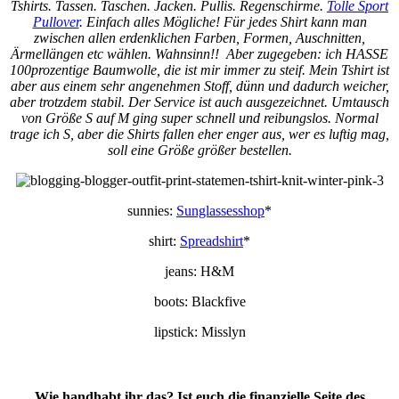
Tshirts. Tassen. Taschen. Jacken. Pullis. Regenschirme.
Tolle Sport
Pullover
. Einfach alles Mögliche! Für jedes Shirt kann man
zwischen allen erdenklichen Farben, Formen, Auschnitten,
Ärmellängen etc wählen. Wahnsinn!! Aber zugegeben: ich HASSE
100prozentige Baumwolle, die ist mir immer zu steif. Mein Tshirt ist
aber aus einem sehr angenehmen Stoff, dünn und dadurch weicher,
aber trotzdem stabil. Der Service ist auch ausgezeichnet. Umtausch
von Größe S auf M ging super schnell und reibungslos. Normal
trage ich S, aber die Shirts fallen eher enger aus, wer es luftig mag,
soll eine Größe größer bestellen.
sunnies:
Sunglassesshop
*
shirt:
Spreadshirt
*
jeans: H&M
boots: Blackfive
lipstick: Misslyn
Wie handhabt ihr das? Ist euch die finanzielle Seite des