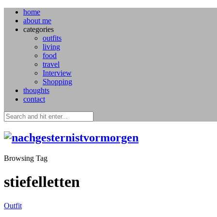
home
about me
categories
outfits
living
food
travel
Interview
Shopping
thoughts
contact
Browsing Tag
stiefelletten
Outfit