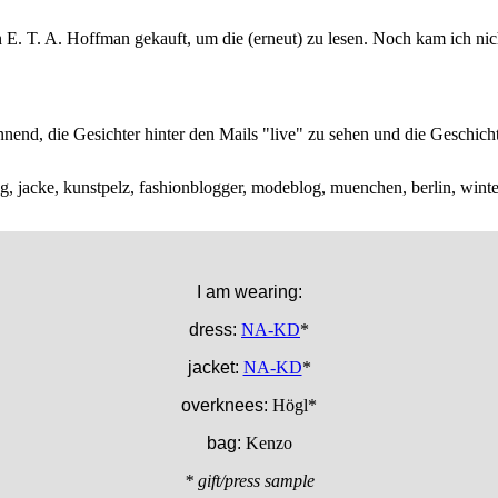
E. T. A. Hoffman gekauft, um die (erneut) zu lesen. Noch kam ich nich
annend, die Gesichter hinter den Mails "live" zu sehen und die Geschich
I am wearing:
dress:
NA-KD
*
jacket:
NA-KD
*
overknees:
Högl*
bag:
Kenzo
* gift/press sample