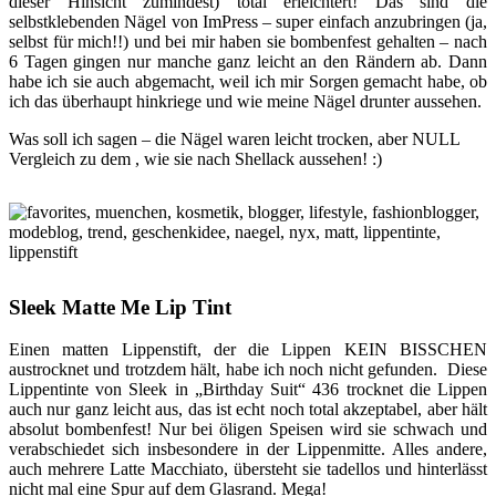
dieser Hinsicht zumindest) total erleichtert! Das sind die
selbstklebenden Nägel von ImPress – super einfach anzubringen (ja,
selbst für mich!!) und bei mir haben sie bombenfest gehalten – nach
6 Tagen gingen nur manche ganz leicht an den Rändern ab. Dann
habe ich sie auch abgemacht, weil ich mir Sorgen gemacht habe, ob
ich das überhaupt hinkriege und wie meine Nägel drunter aussehen.
Was soll ich sagen – die Nägel waren leicht trocken, aber NULL
Vergleich zu dem , wie sie nach Shellack aussehen! :)
Sleek Matte Me Lip Tint
Einen matten Lippenstift, der die Lippen KEIN BISSCHEN
austrocknet und trotzdem hält, habe ich noch nicht gefunden. Diese
Lippentinte von Sleek in „Birthday Suit“ 436 trocknet die Lippen
auch nur ganz leicht aus, das ist echt noch total akzeptabel, aber hält
absolut bombenfest! Nur bei öligen Speisen wird sie schwach und
verabschiedet sich insbesondere in der Lippenmitte. Alles andere,
auch mehrere Latte Macchiato, übersteht sie tadellos und hinterlässt
nicht mal eine Spur auf dem Glasrand. Mega!