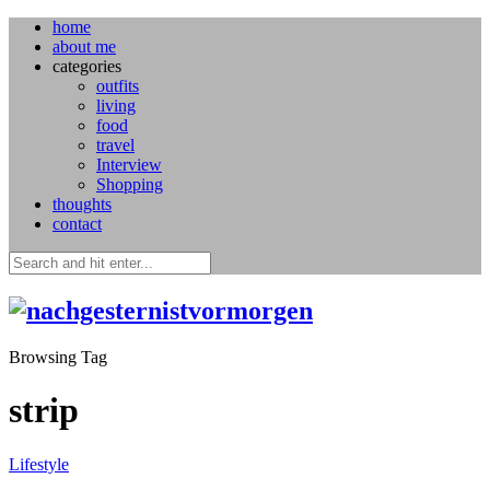
home
about me
categories
outfits
living
food
travel
Interview
Shopping
thoughts
contact
Browsing Tag
strip
Lifestyle