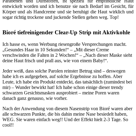
Parabenen und Duftstoffen, ist speziell für empfindliche Haut
entwickelt worden und ich benutze sie nach Bedarf im Gesicht, für
Körper und als Handcreme und sie beruhigt die Haut wirklich und
sogar richtig trockene und juckende Stellen gehen weg. Top!
Bioré tiefreinigender Clear-Up Strip mit Aktivkohle
Ich hasse es, wenn Werbung riesengroße Versprechungen macht.
„Gesundes Haar in 10 Sekunden!“ – „Mit dieser Creme
verschwinden die Falten in 2 Wochen!“ – „Nach dieser Maske sieht
deine Haut frisch und prall aus, wie von einem Baby!“.
Jeder weiß, dass solche Parolen reinster Betrug sind – deswegen
habe ich es aufgegeben, auf solche Ergebnisse zu hoffen. Aber
Leute, ich habe ein Produkt entdeckt, das tatsächlich (zumindest bei
mir) – Wunder bewirkt hat! Ich habe schon einige dieser trendy
schwarzen Gesichtsmasken ausprobiert – meine Poren waren
danach ganz genauso, wie vorher.
Nach der Anwendung von diesem Nasenstrip von Bioré waren aber
alle schwarzen Punkte, die bis dahin meine Nase besiedelt haben,
WEG. Sie waren einfach weg!! Und der Effekt hielt 2-3 Tage. So
cool!!