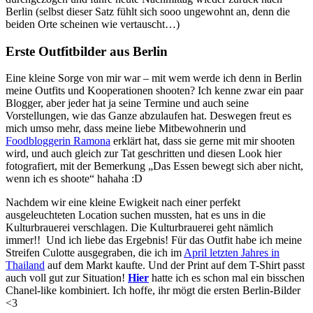
Berlin (selbst dieser Satz fühlt sich sooo ungewohnt an, denn die
beiden Orte scheinen wie vertauscht…)
Erste Outfitbilder aus Berlin
Eine kleine Sorge von mir war – mit wem werde ich denn in Berlin
meine Outfits und Kooperationen shooten? Ich kenne zwar ein paar
Blogger, aber jeder hat ja seine Termine und auch seine
Vorstellungen, wie das Ganze abzulaufen hat. Deswegen freut es
mich umso mehr, dass meine liebe Mitbewohnerin und
Foodbloggerin Ramona
erklärt hat, dass sie gerne mit mir shooten
wird, und auch gleich zur Tat geschritten und diesen Look hier
fotografiert, mit der Bemerkung „Das Essen bewegt sich aber nicht,
wenn ich es shoote“ hahaha :D
Nachdem wir eine kleine Ewigkeit nach einer perfekt
ausgeleuchteten Location suchen mussten, hat es uns in die
Kulturbrauerei verschlagen. Die Kulturbrauerei geht nämlich
immer!! Und ich liebe das Ergebnis! Für das Outfit habe ich meine
Streifen Culotte ausgegraben, die ich im
April letzten Jahres in
Thailand
auf dem Markt kaufte. Und der Print auf dem T-Shirt passt
auch voll gut zur Situation!
Hier
hatte ich es schon mal ein bisschen
Chanel-like kombiniert. Ich hoffe, ihr mögt die ersten Berlin-Bilder
<3