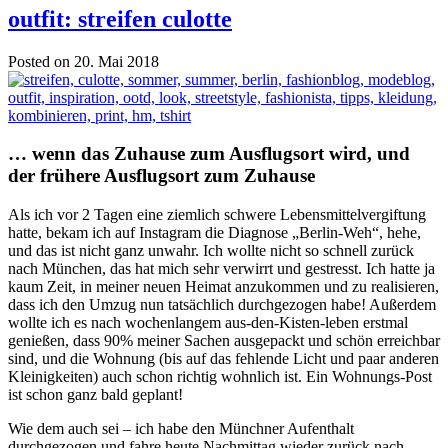
outfit: streifen culotte
Posted on 20. Mai 2018
… wenn das Zuhause zum Ausflugsort wird, und
der frühere Ausflugsort zum Zuhause
Als ich vor 2 Tagen eine ziemlich schwere Lebensmittelvergiftung
hatte, bekam ich auf Instagram die Diagnose „Berlin-Weh“, hehe,
und das ist nicht ganz unwahr. Ich wollte nicht so schnell zurück
nach München, das hat mich sehr verwirrt und gestresst. Ich hatte ja
kaum Zeit, in meiner neuen Heimat anzukommen und zu realisieren,
dass ich den Umzug nun tatsächlich durchgezogen habe! Außerdem
wollte ich es nach wochenlangem aus-den-Kisten-leben erstmal
genießen, dass 90% meiner Sachen ausgepackt und schön erreichbar
sind, und die Wohnung (bis auf das fehlende Licht und paar anderen
Kleinigkeiten) auch schon richtig wohnlich ist. Ein Wohnungs-Post
ist schon ganz bald geplant!
Wie dem auch sei – ich habe den Münchner Aufenthalt
durchgezogen und fahre heute Nachmittag wieder zurück nach