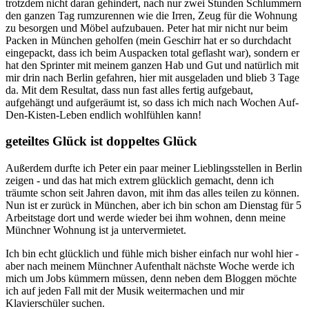
trotzdem nicht daran gehindert, nach nur zwei Stunden Schlummern
den ganzen Tag rumzurennen wie die Irren, Zeug für die Wohnung
zu besorgen und Möbel aufzubauen. Peter hat mir nicht nur beim
Packen in München geholfen (mein Geschirr hat er so durchdacht
eingepackt, dass ich beim Auspacken total geflasht war), sondern er
hat den Sprinter mit meinem ganzen Hab und Gut und natürlich mit
mir drin nach Berlin gefahren, hier mit ausgeladen und blieb 3 Tage
da. Mit dem Resultat, dass nun fast alles fertig aufgebaut,
aufgehängt und aufgeräumt ist, so dass ich mich nach Wochen Auf-
Den-Kisten-Leben endlich wohlfühlen kann!
geteiltes Glück ist doppeltes Glück
Außerdem durfte ich Peter ein paar meiner Lieblingsstellen in Berlin
zeigen - und das hat mich extrem glücklich gemacht, denn ich
träumte schon seit Jahren davon, mit ihm das alles teilen zu können.
Nun ist er zurück in München, aber ich bin schon am Dienstag für 5
Arbeitstage dort und werde wieder bei ihm wohnen, denn meine
Münchner Wohnung ist ja untervermietet.
Ich bin echt glücklich und fühle mich bisher einfach nur wohl hier -
aber nach meinem Münchner Aufenthalt nächste Woche werde ich
mich um Jobs kümmern müssen, denn neben dem Bloggen möchte
ich auf jeden Fall mit der Musik weitermachen und mir
Klavierschüler suchen.