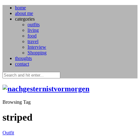
home
about me
categories
outfits
living
food
travel
Interview
Shopping
thoughts
contact
Browsing Tag
striped
Outfit