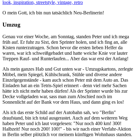
O mein Gott, ich bin nun tatsächlich Neu-Berlinerin!
Umzug
Genau vor einer Woche, am Sonntag, standen Peter und ich mega
früh auf. Er fuhr zu Sixt, den Sprinter holen, und ich fing an, alle
Kisten runterzutragen. Schon bevor die ersten lieben Helfer da
waren, war ich schweißgebadet und hatte weiche Knie vor lauter
Treppen Rauf- und Runterlaufen... Aber das war erst der Anfang!
Als mein ganzes Hab und Gut unten war - Umzugskartons, zerlegte
Möbel, mein Spiegel, Kühlschrank, Stühle und diverse andere
Einzelgegenstände - kam auch schon Peter mit dem Auto an. Das
Einladen hat an ein Tetris-Spiel erinnert - denn viel mehr Sachen
hätte ich nicht mehr haben dürfen! Als der Sprinter wurde bis zur
Decke vollgeladen war, sass man zum Abschied noch im
Sonnenlicht auf der Bank vor dem Haus, und dann ging es los!
Als ich das erste Schild auf der Autobahn sah, wo "Berlin"
draufstand, bin ich total ausgerastet. Auch auf dem weiteren Weg
haben Peter und ich laut vorgelesen: "Nur noch 400 km! 300!
Halbzeit! Nur noch 200! 100!" - bis wir nach einer Verfahr-Aktion
in Berlin selber plötzlich vor meinem künftigen Wohnhaus standen.