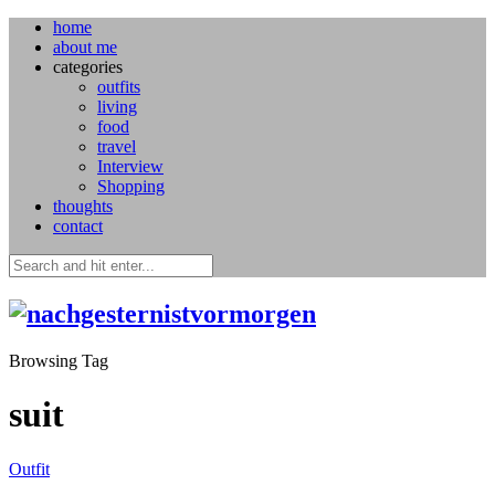
home
about me
categories
outfits
living
food
travel
Interview
Shopping
thoughts
contact
Browsing Tag
suit
Outfit