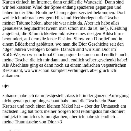
Karten einfach im Internet, dann entfällt die Wartezeit). Dann sind
wir bei krassem Wind der Spree entlang spazieren gegangen und
haben in der Dior Boutique Champagner serviert bekommen. Dort
wollte ich mir nach ewigem Hin- und Herüberlegen die Tasche
meiner Träume holen, aber sie war nicht da. Aber ich habe alles
genaustens begutachtet (wenn man schon mal da ist, ne?), Kleidung
angefasst, die Räumlichkeiten inklusive eines riesigen Bildschirms
bewundert, auf dem die letzte Fashion Show von Dior lief und in
einem Bilderband geblättert, wo man die Dior Geschichte seit den
40ger Jahren verfolgen konnte. Danach sind wir zum Dior im
KaDeWe, wo wir nochmal Champagner bekamen und endlich auch
meine Tasche, die ich mir dann auch endlich selber geschenkt habe!
Als Abschluss ging es dann noch zu einem indischen vegetarischen
Restaurant, wo wir schon komplett verhungert, aber glücklich
ankamen.
oje:
zuhause habe ich dann festgestellt, dass ich in der ganzen Aufregung
nicht genau genug hingeschaut habe, und die Tasche ein Paar
Kratzer und noch einen kleinen Makel hat – aber der Umtausch am
nächsten Tag hat trotz meiner Sorgen total reibungslos funktioniert
und jetzt kann ich es kaum glauben, aber ich habe sie endlich –
meine Traumtasche von Dior <3