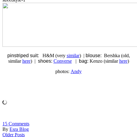
pinstriped suit:
H&M (very
similar
) |
blouse:
Bershka (old,
similar
here
) |
shoes:
Converse
|
bag:
Kenzo (similar
here
)
photos:
Andy
15
Comments
By
Esra Blog
Older Posts