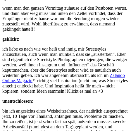
wenn man den ganzen Vormittag zuhause auf den Postboten wartet,
und dann aber weg muss und unten den Zettel vorfindet, dass der
Empfänger nicht zuhause war und die Sendung morgen wieder
zugestellt wird. Wohl überflüssig zu erwähnen, dass niemand
geklingelt hatte!!!
geklickt:
ich liebe es nach wie vor heiß und innig, mir Streetstyles
anzuschauen, auch wenn man munkelt, dass sie „aussterben“. Eher
sind eigentlich die Streetstyle-Photographen diejenigen, die weniger
werden, weil ihnen Instagram und „Influencer“ das Geschäft
kaputtmachen, aber die Streetstyles selber wird es natürlich auch
weiterhin geben. Ich war angenehm überrascht, als ich im
Zalando
Online-Magazin
* richtig viel Inspiration (nicht nur, was Streetstyles
angeht) entdeckt habe. Und Inspiration heißt für mich – nicht
kopieren, sondern Ideen sammeln! Klickt es mal an <3
unentschlossen:
bin ich angesichts eines Weisheitszahnes, der natürlich ausgerechnet
jetzt, 10 Tage vor Thailand, anfangen muss, Probleme zu machen.
Ihn zu reißen, ist jetzt schon fast zu spät, außerdem muss es zwecks
Arbeitsausfall (zumindest an dem Tag) geplant werden, und