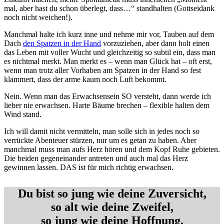
mal, aber hast du schon überlegt, dass…“ standhalten (Gottseidank
noch nicht weichen!).
Manchmal halte ich kurz inne und nehme mir vor, Tauben auf dem
Dach
den Spatzen in der Hand
vorzuziehen, aber dann holt einen
das Leben mit voller Wucht und gleichzeitig so subtil ein, dass man
es nichtmal merkt. Man merkt es – wenn man Glück hat – oft erst,
wenn man trotz aller Vorhaben am Spatzen in der Hand so fest
klammert, dass der arme kaum noch Luft bekommt.
Nein. Wenn man das Erwachsensein SO versteht, dann werde ich
lieber nie erwachsen. Harte Bäume brechen – flexible halten dem
Wind stand.
Ich will damit nicht vermitteln, man solle sich in jedes noch so
verrückte Abenteuer stürzen, nur um es getan zu haben. Aber
manchmal muss man aufs Herz hören und dem Kopf Ruhe gebieten.
Die beiden gegeneinander antreten und auch mal das Herz
gewinnen lassen. DAS ist für mich richtig erwachsen.
Du bist so jung wie deine Zuversicht,
so alt wie deine Zweifel,
so jung wie deine Hoffnung,