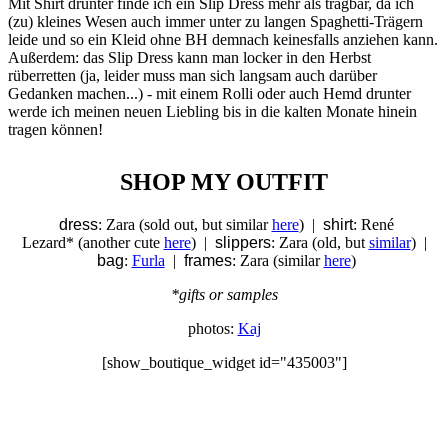
Mit Shirt drunter finde ich ein Slip Dress mehr als tragbar, da ich
(zu) kleines Wesen auch immer unter zu langen Spaghetti-Trägern
leide und so ein Kleid ohne BH demnach keinesfalls anziehen kann.
Außerdem: das Slip Dress kann man locker in den Herbst
rüberretten (ja, leider muss man sich langsam auch darüber
Gedanken machen...) - mit einem Rolli oder auch Hemd drunter
werde ich meinen neuen Liebling bis in die kalten Monate hinein
tragen können!
SHOP MY OUTFIT
dress
: Zara (sold out, but similar
here
) |
shirt
: René
Lezard* (another cute
here
) |
slippers
: Zara (old, but
similar
) |
bag
:
Furla
|
frames
: Zara (similar
here
)
*gifts or samples
photos:
Kaj
[show_boutique_widget id="435003"]