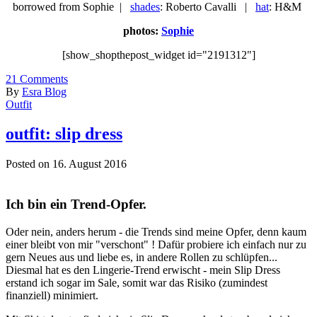
borrowed from Sophie |
shades
: Roberto Cavalli |
hat
: H&M
photos:
Sophie
[show_shopthepost_widget id="2191312"]
21
Comments
By
Esra Blog
Outfit
outfit: slip dress
Posted on 16. August 2016
Ich bin ein Trend-Opfer.
Oder nein, anders herum - die Trends sind meine Opfer, denn kaum
einer bleibt von mir "verschont" ! Dafür probiere ich einfach nur zu
gern Neues aus und liebe es, in andere Rollen zu schlüpfen...
Diesmal hat es den Lingerie-Trend erwischt - mein Slip Dress
erstand ich sogar im Sale, somit war das Risiko (zumindest
finanziell) minimiert.