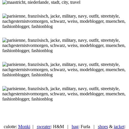
culotte:
Monki
|
sweater
: H&M |
bag
: Furla |
shoes
&
jacket
: