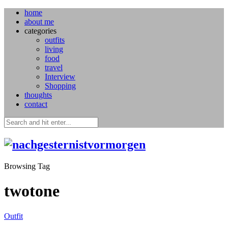
home
about me
categories
outfits
living
food
travel
Interview
Shopping
thoughts
contact
Browsing Tag
twotone
Outfit