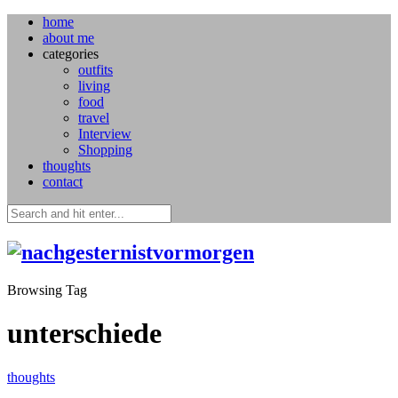
home
about me
categories
outfits
living
food
travel
Interview
Shopping
thoughts
contact
Browsing Tag
unterschiede
thoughts