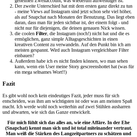
geheimen Zweitaccount, was wiederum aufwendiger ist.
Der zweite Unterschied hat mit dem ersten ganz direkt zu tun
- meine Views auf Instagram sind jetzt schon sehr viel höher,
als auf Snapchat nach Monaten der Benutzung. Das liegt eben
daran, dass man für jeden sichtbar ist, der einem folgt - und
nicht nur für diejenigen, die deinen genauen Nick wissen.
die coolen
Filter
, die Instagram (noch!) nicht hat und die es
ermöglichen, ganz simple Alltagsgeschichten in einen
kreativen Content zu verwandeln. Auf den Punkt bin ich am
meisten gespannt. Wird auch Instagram vergleichbare Filter
einbauen?
Außerdem habe ich es nicht finden können, wo man sehen
kann, wenn ein User meine Story gescreenshottet hat (was für
ein mega seltsames Wort!!)
Fazit
Es gibt wohl noch kein eindeutiges Fazit, jeder muss für sich
entscheiden, was ihm am wichtigsten ist oder was am meisten Spaß
macht. Ich werde wohl noch weiterhin auf zwei Stühlen ausharren
und abwarten, wie sich das Ganze entwickelt.
Für mich fühlt sich das alles an, wie eine Affäre. In der Ehe
(Snapchat) kennt man sich und ist total miteinander vertraut.
Man weiß die Stärken des Langzeitpartners zu schätzen und