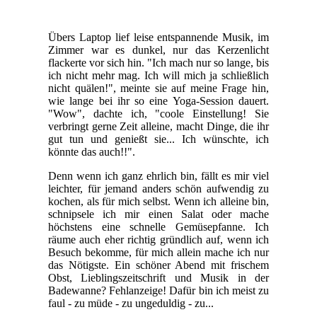
Übers Laptop lief leise entspannende Musik, im
Zimmer war es dunkel, nur das Kerzenlicht
flackerte vor sich hin. "Ich mach nur so lange, bis
ich nicht mehr mag. Ich will mich ja schließlich
nicht quälen!", meinte sie auf meine Frage hin,
wie lange bei ihr so eine Yoga-Session dauert.
"Wow", dachte ich, "coole Einstellung! Sie
verbringt gerne Zeit alleine, macht Dinge, die ihr
gut tun und genießt sie... Ich wünschte, ich
könnte das auch!!".
Denn wenn ich ganz ehrlich bin, fällt es mir viel
leichter, für jemand anders schön aufwendig zu
kochen, als für mich selbst. Wenn ich alleine bin,
schnipsele ich mir einen Salat oder mache
höchstens eine schnelle Gemüsepfanne. Ich
räume auch eher richtig gründlich auf, wenn ich
Besuch bekomme, für mich allein mache ich nur
das Nötigste. Ein schöner Abend mit frischem
Obst, Lieblingszeitschrift und Musik in der
Badewanne? Fehlanzeige! Dafür bin ich meist zu
faul - zu müde - zu ungeduldig - zu...