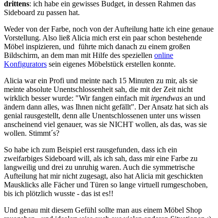
drittens
: ich habe ein gewisses Budget, in dessen Rahmen das
Sideboard zu passen hat.
Weder von der Farbe, noch von der Aufteilung hatte ich eine genaue
Vorstellung. Also ließ Alicia mich erst ein paar schon bestehende
Möbel inspizieren, und führte mich danach zu einem großen
Bildschirm, an dem man mit Hilfe des speziellen
online
Konfigurators
sein eigenes Möbelstück erstellen konnte.
Alicia war ein Profi und meinte nach 15 Minuten zu mir, als sie
meinte absolute Unentschlossenheit sah, die mit der Zeit nicht
wirklich besser wurde: "Wir fangen einfach mit
irgendwas
an und
ändern dann alles, was Ihnen nicht gefällt". Der Ansatz hat sich als
genial rausgestellt, denn alle Unentschlossenen unter uns wissen
anscheinend viel genauer, was sie NICHT wollen, als das, was sie
wollen. Stimmt´s?
So habe ich zum Beispiel erst rausgefunden, dass ich ein
zweifarbiges Sideboard will, als ich sah, dass mir eine Farbe zu
langweilig und drei zu unruhig waren. Auch die symmetrische
Aufteilung hat mir nicht zugesagt, also hat Alicia mit geschickten
Mausklicks alle Fächer und Türen so lange virtuell rumgeschoben,
bis ich plötzlich wusste - das ist es!!
Und genau mit diesem Gefühl sollte man aus einem Möbel Shop