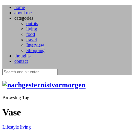
home
about me
categories
outfits
living
food
travel
Interview
Shopping
thoughts
contact
Browsing Tag
Vase
Lifestyle
living