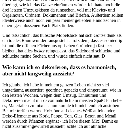
überlegt, wie ich das Ganze einräumen würde. Ich hatte noch die
drei letzten Umzugskisten da rumstehen, voll mit Klavier- und
Orgelnoten, Ordnern, Dokumenten und Briefen. Außerdem sollten
idealerweise auch noch ein paar meiner geliebten Handtaschen in
einem geschlossenen Fach Platz finden.
Und tatsächlich, das hübsche Möbelstück hat sich Gottseidank als
ein totales Raumwunder rausgestellt - trotz dem, dass es so niedrig
ist und die offenen Fächer aus optischen Gründen ja fast leer
bleiben, hat alles
locker
reingepasst, das Sideboard schluckte und
schluckte meine Sachen, und wurde einfach nicht satt :D
Wie kann ich so dekorieren, dass es harmonisch,
aber nicht langweilig aussieht?
Ich glaube, ich habe in meinem ganzen Leben nicht so viel
umgeräumt, aussortiert, geordnet, gepackt und eingeräumt, wie in
den letzten Wochen, wegen dem Umzug. Einräumen und
Dekorieren macht mir davon natürlich am meisten Spaß! Ich liebe
es, Materialien zu mixen - nun konnte ich mich endlich austoben!
Bei mir treffen warme Holztöne auf cleanes Weiß aufeinander,
Deko-Elemente aus Kork, Pappe, Ton, Glas, Beton und Metall
werden durch Pflanzen ergänzt - ich liebe diesen Mix! Damit es
nicht zusammengewürfelt aussieht, achte ich auf ähnliche