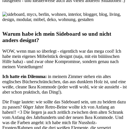
rausgehen - und idealerweise auch aus vielen anderen Situationen :)
Warum habe ich mein Sideboard so und nicht
anders designt?
WOW, wenn man so überlegt - eigentlich war das mega cool! Ich
habe mein eigenes Möbelstück designt (naja, mit ein biiiiiisschen
Hilfe haha) - und zwar ohne Kompromisse, sondern genau nach
meinen Vorstellungen!
Ich hatte ein Dilemma:
in meinem Zimmer stehen ein altes
englisches Bücherschränckchen, das aus dunklem Holz ist, und eine
weiße, cleane Ikea Kommode (jeder weiß wohl, wie sie aussieht - ist
aber schon praktisch, das Ding!).
Die Frage lautete: wie sollte das Sideboard sein, um zu beidem dazu
zu passen? 60ger Jahre Retro-Beine wollte ich von Anfang an
haben!! <3 Die liegen ja auch zeitlich zwischen dem alten Schrank
vom Anfang des Jahrhunderts und der neuen Ikea Kommode. Und
was die Farben angeht: ich habe mich für Nussholz-
Fronten/Rahmen und die drei weißen Elemente, die versetzt