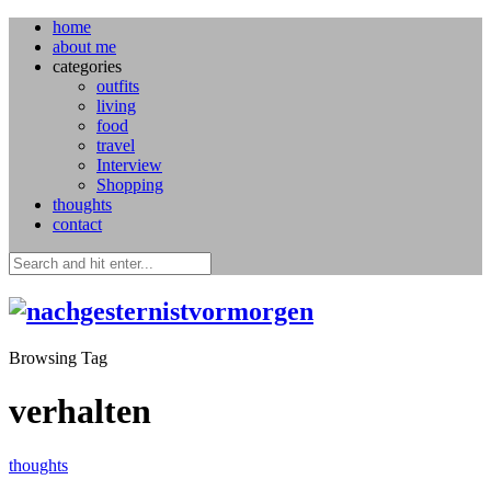
home
about me
categories
outfits
living
food
travel
Interview
Shopping
thoughts
contact
Browsing Tag
verhalten
thoughts