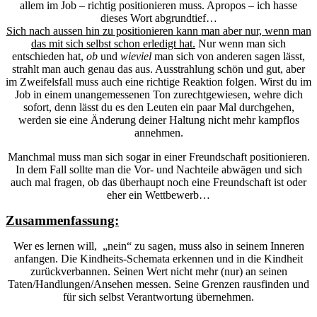
allem im Job – richtig positionieren muss. Apropos – ich hasse
dieses Wort abgrundtief…
Sich nach aussen hin zu positionieren kann man aber nur, wenn man
das mit sich selbst schon erledigt hat.
Nur wenn man sich
entschieden hat,
ob
und
wieviel
man sich von anderen sagen lässt,
strahlt man auch genau das aus. Ausstrahlung schön und gut, aber
im Zweifelsfall muss auch eine richtige Reaktion folgen. Wirst du im
Job in einem unangemessenen Ton zurechtgewiesen, wehre dich
sofort, denn lässt du es den Leuten ein paar Mal durchgehen,
werden sie eine Änderung deiner Haltung nicht mehr kampflos
annehmen.
Manchmal muss man sich sogar in einer Freundschaft positionieren.
In dem Fall sollte man die Vor- und Nachteile abwägen und sich
auch mal fragen, ob das überhaupt noch eine Freundschaft ist oder
eher ein Wettbewerb…
Zusammenfassung:
Wer es lernen will, „nein“ zu sagen, muss also in seinem Inneren
anfangen. Die Kindheits-Schemata erkennen und in die Kindheit
zurückverbannen. Seinen Wert nicht mehr (nur) an seinen
Taten/Handlungen/Ansehen messen. Seine Grenzen rausfinden und
für sich selbst Verantwortung übernehmen.