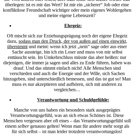
überlegen: ist es mir das Wert? Ist mir ein „sicherer“ Job oder eine
konfliktlose Freundschaft wichtiger oder mein eigenes Wohlergehen
und meine eigene Lebenszeit?
Ehrgeiz:
Oft mischt sich zur Erziehungsprägung noch der eigene Ehrgeiz
dazu,
sodass man den Druck, der von außen auf einen einwirkt,
übernimmt
und meint: wenn ich jetzt „nein“ sage oder aus einer
Sache aussteige, bin ich ein Loser und muss von mir selbst
enttäuscht sein. Im Umkehrschluss müsste das aber heißen: nur
diejenigen, die immer ja sagen und alles zu Ende führen, haben was
drauf. Und das stimmt einfach nicht! Alle Menschen sind
verschieden und auch die Energie und der Wille, sich Sachen
hinzugeben, sind unterschiedlich bemessen, und das ist gut so! Man
muss es nur akzeptieren und aufhören, sich mit anderen zu
vergleichen…
Verantwortung und Schuldgefühle:
Manche von uns haben ein besonders stark ausgeprägtes
Verantwortungsgefühl, was an sich etwas Schönes ist. Diese
Menschen vergessen aber oft eines – das Verantwortungsgefühl soll
einem
selber
genauso gelten! Wenn man für andere mehr sorgt als
für sich selbst – ist man leider trotzdem verantwortungslos!