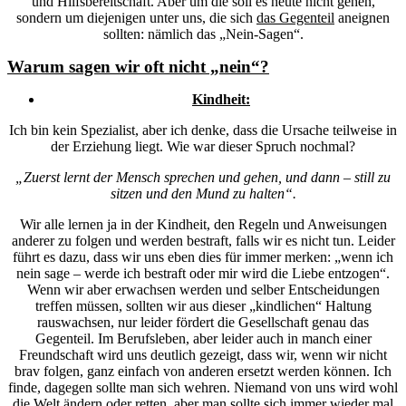
und Hilfsbereitschaft. Aber um die soll es heute nicht gehen,
sondern um diejenigen unter uns, die sich
das Gegenteil
aneignen
sollten: nämlich das „Nein-Sagen“.
Warum sagen wir oft nicht „nein“?
Kindheit:
Ich bin kein Spezialist, aber ich denke, dass die Ursache teilweise in
der Erziehung liegt. Wie war dieser Spruch nochmal?
„Zuerst lernt der Mensch sprechen und gehen, und dann – still zu
sitzen und den Mund zu halten“.
Wir alle lernen ja in der Kindheit, den Regeln und Anweisungen
anderer zu folgen und werden bestraft, falls wir es nicht tun. Leider
führt es dazu, dass wir uns eben dies für immer merken: „wenn ich
nein sage – werde ich bestraft oder mir wird die Liebe entzogen“.
Wenn wir aber erwachsen werden und selber Entscheidungen
treffen müssen, sollten wir aus dieser „kindlichen“ Haltung
rauswachsen, nur leider fördert die Gesellschaft genau das
Gegenteil. Im Berufsleben, aber leider auch in manch einer
Freundschaft wird uns deutlich gezeigt, dass wir, wenn wir nicht
brav folgen, ganz einfach von anderen ersetzt werden können. Ich
finde, dagegen sollte man sich wehren. Niemand von uns wird wohl
die Welt ändern oder retten, aber man sollte sich immer wieder mal