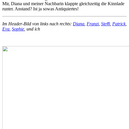
Mir, Diana und meiner Nachbarin klappte gleichzeitig die Kinnlade
runter. Anstand? Ist ja sowas Antiquiertes!
Im Header-Bild von links nach rechts:
Diana
,
Franzi
,
Steffi
,
Patrick
,
Eva
,
Sophie
, und ich