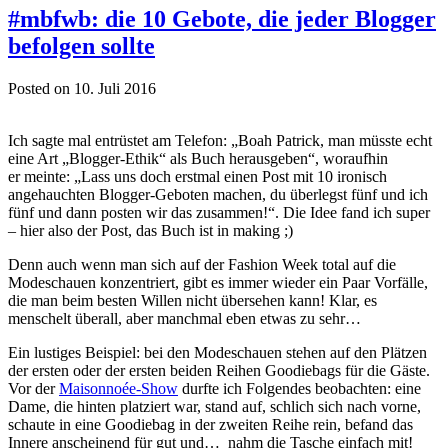
#mbfwb: die 10 Gebote, die jeder Blogger
befolgen sollte
Posted on 10. Juli 2016
Ich sagte mal entrüstet am Telefon: „Boah Patrick, man müsste echt
eine Art „Blogger-Ethik“ als Buch herausgeben“, woraufhin
er meinte: „Lass uns doch erstmal einen Post mit 10 ironisch
angehauchten Blogger-Geboten machen, du überlegst fünf und ich
fünf und dann posten wir das zusammen!“. Die Idee fand ich super
– hier also der Post, das Buch ist in making ;)
Denn auch wenn man sich auf der Fashion Week total auf die
Modeschauen konzentriert, gibt es immer wieder ein Paar Vorfälle,
die man beim besten Willen nicht übersehen kann! Klar, es
menschelt überall, aber manchmal eben etwas zu sehr…
Ein lustiges Beispiel: bei den Modeschauen stehen auf den Plätzen
der ersten oder der ersten beiden Reihen Goodiebags für die Gäste.
Vor der
Maisonnoée-Show
durfte ich Folgendes beobachten: eine
Dame, die hinten platziert war, stand auf, schlich sich nach vorne,
schaute in eine Goodiebag in der zweiten Reihe rein, befand das
Innere anscheinend für gut und… nahm die Tasche einfach mit!