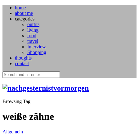
home
about me
categories
outfits
living
food
travel
Interview
Shopping
thoughts
contact
Browsing Tag
weiße zähne
Allgemein