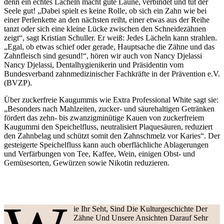
denn ein echtes Lächeln macht gute Laune, verbindet und tut der
Seele gut! „Dabei spielt es keine Rolle, ob sich ein Zahn wie bei
einer Perlenkette an den nächsten reiht, einer etwas aus der Reihe
tanzt oder sich eine kleine Lücke zwischen den Schneidezähnen
zeigt“, sagt Kristian Schuller. Er weiß: Jedes Lächeln kann strahlen.
„Egal, ob etwas schief oder gerade, Hauptsache die Zähne und das
Zahnfleisch sind gesund!“, hören wir auch von Nancy Djelassi
Nancy Djelassi, Dentalhygienikerin und Präsidentin vom
Bundesverband zahnmedizinischer Fachkräfte in der Prävention e.V.
(BVZP).
Über zuckerfreie Kaugummis wie Extra Professional White sagt sie:
„Besonders nach Mahlzeiten, zucker- und säurehaltigen Getränken
fördert das zehn- bis zwanzigminütige Kauen von zuckerfreiem
Kaugummi den Speichelfluss, neutralisiert Plaquesäuren, reduziert
den Zahnbelag und schützt somit den Zahnschmelz vor Karies“. Der
gesteigerte Speichelfluss kann auch oberflächliche Ablagerungen
und Verfärbungen von Tee, Kaffee, Wein, einigen Obst- und
Gemüsesorten, Gewürzen sowie Nikotin reduzieren.
Ie Ihr Seht, Sind Die Kulturgeschichte Der
Zähne Und Unsere Ansichten Darauf Sehr