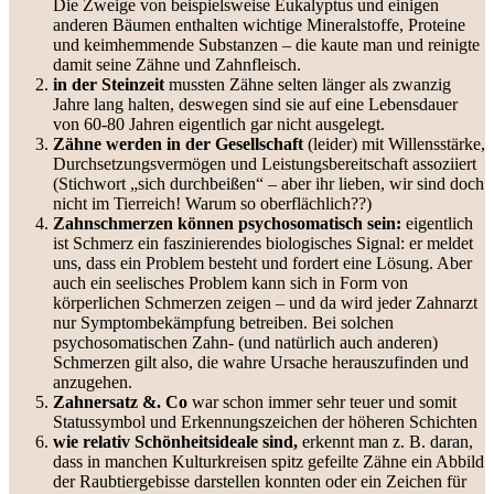
Die Zweige von beispielsweise Eukalyptus und einigen
anderen Bäumen enthalten wichtige Mineralstoffe, Proteine
und keimhemmende Substanzen – die kaute man und reinigte
damit seine Zähne und Zahnfleisch.
in der Steinzeit
mussten Zähne selten länger als zwanzig
Jahre lang halten, deswegen sind sie auf eine Lebensdauer
von 60-80 Jahren eigentlich gar nicht ausgelegt.
Zähne werden in der Gesellschaft
(leider) mit Willensstärke,
Durchsetzungsvermögen und Leistungsbereitschaft assoziiert
(Stichwort „sich durchbeißen“ – aber ihr lieben, wir sind doch
nicht im Tierreich! Warum so oberflächlich??)
Zahnschmerzen können psychosomatisch sein:
eigentlich
ist Schmerz ein faszinierendes biologisches Signal: er meldet
uns, dass ein Problem besteht und fordert eine Lösung. Aber
auch ein seelisches Problem kann sich in Form von
körperlichen Schmerzen zeigen – und da wird jeder Zahnarzt
nur Symptombekämpfung betreiben. Bei solchen
psychosomatischen Zahn- (und natürlich auch anderen)
Schmerzen gilt also, die wahre Ursache herauszufinden und
anzugehen.
Zahnersatz &. Co
war schon immer sehr teuer und somit
Statussymbol und Erkennungszeichen der höheren Schichten
wie relativ Schönheitsideale sind,
erkennt man z. B. daran,
dass in manchen Kulturkreisen spitz gefeilte Zähne ein Abbild
der Raubtiergebisse darstellen konnten oder ein Zeichen für