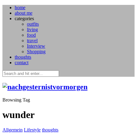
home
about me
categories
outfits
living
food
travel
Interview
Shopping
thoughts
contact
Browsing Tag
wunder
Allgemein
Lifestyle
thoughts