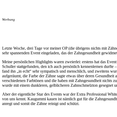
Werbung
Letzte Woche, drei Tage vor meiner OP (die übrigens nichts mit Zähne
sehr spannenden Event eingeladen, das der Zahngesundheit gewidmet
Meine persönlichen Highlights waren zweierlei: erstens hat das Event
Schuller stattgefunden, den ich auch persönlich kennenlernen durfte
fand ihn „in echt“ sehr sympatisch und menschlich, und zweitens wu
aufgeräumt, die Farbe der Zähne sagte etwas über deren Gesundheit a
verschiedenen Farbtönen und die haben mit Zahngesundheit nichts zu
wurde mit einem dunkleren, gelblicheren Zahnschmelzton gesegnet und
Aber der eigentliche Star des Events war der Extra Professional Whi
von uns kennt. Kaugummi kauen ist nämlich gut für die Zahngesundhei
anregt und somit die Zähne reinigt und schützt.