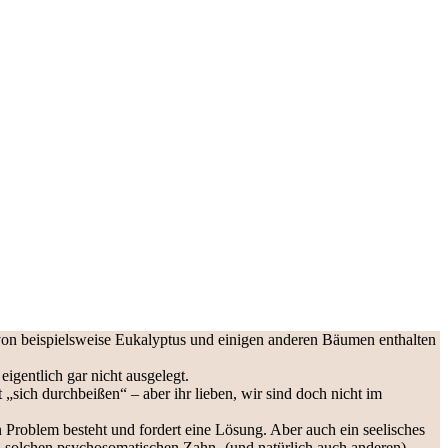
 von beispielsweise Eukalyptus und einigen anderen Bäumen enthalten
igentlich gar nicht ausgelegt.
 „sich durchbeißen“ – aber ihr lieben, wir sind doch nicht im
in Problem besteht und fordert eine Lösung. Aber auch ein seelisches
 solchen psychosomatischen Zahn- (und natürlich auch anderen)