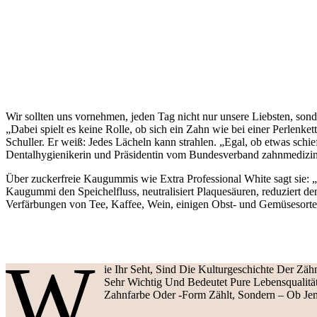
Wir sollten uns vornehmen, jeden Tag nicht nur unsere Liebsten, son
„Dabei spielt es keine Rolle, ob sich ein Zahn wie bei einer Perlenke
Schuller. Er weiß: Jedes Lächeln kann strahlen. „Egal, ob etwas sch
Dentalhygienikerin und Präsidentin vom Bundesverband zahnmedizini
Über zuckerfreie Kaugummis wie Extra Professional White sagt sie: 
Kaugummi den Speichelfluss, neutralisiert Plaquesäuren, reduziert d
Verfärbungen von Tee, Kaffee, Wein, einigen Obst- und Gemüsesorte
W
Ie Ihr Seht, Sind Die Kulturgeschichte Der Zä
Sehr Wichtig Und Bedeutet Pure Lebensqualitä
Zahnfarbe Oder -form Zählt, Sondern – Ob J