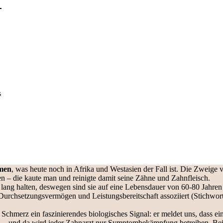
s
men
, was heute noch in Afrika und Westasien der Fall ist. Die Zweige
 – die kaute man und reinigte damit seine Zähne und Zahnfleisch.
lang halten, deswegen sind sie auf eine Lebensdauer von 60-80 Jahren e
 Durchsetzungsvermögen und Leistungsbereitschaft assoziiert (Stichwort
t Schmerz ein faszinierendes biologisches Signal: er meldet uns, dass e
 – und da wird jeder Zahnarzt nur Symptombekämpfung betreiben. Bei