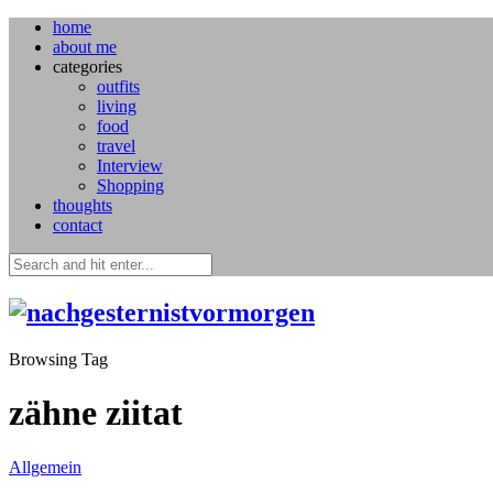
home
about me
categories
outfits
living
food
travel
Interview
Shopping
thoughts
contact
Browsing Tag
zähne ziitat
Allgemein