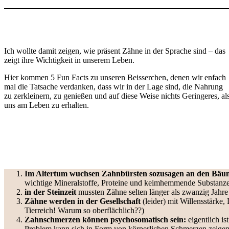
Ich wollte damit zeigen, wie präsent Zähne in der Sprache sind – das
zeigt ihre Wichtigkeit in unserem Leben.
Hier kommen 5 Fun Facts zu unseren Beisserchen, denen wir enfach
mal die Tatsache verdanken, dass wir in der Lage sind, die Nahrung
zu zerkleinern, zu genießen und auf diese Weise nichts Geringeres, al
uns am Leben zu erhalten.
Im Altertum wuchsen Zahnbürsten sozusagen an den Bäu
wichtige Mineralstoffe, Proteine und keimhemmende Substanzen
in der Steinzeit
mussten Zähne selten länger als zwanzig Jahre 
Zähne werden in der Gesellschaft
(leider) mit Willensstärke,
Tierreich! Warum so oberflächlich??)
Zahnschmerzen können psychosomatisch sein:
eigentlich is
Problem kann sich in Form von körperlichen Schmerzen zeigen