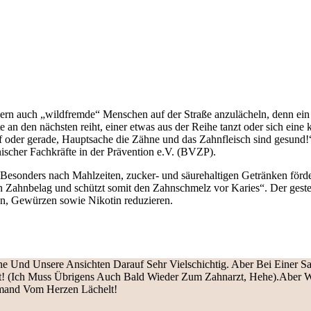
dern auch „wildfremde“ Menschen auf der Straße anzulächeln, denn ein 
tte an den nächsten reiht, einer etwas aus der Reihe tanzt oder sich ein
ief oder gerade, Hauptsache die Zähne und das Zahnfleisch sind gesund
scher Fachkräfte in der Prävention e.V. (BVZP).
„Besonders nach Mahlzeiten, zucker- und säurehaltigen Getränken förd
en Zahnbelag und schützt somit den Zahnschmelz vor Karies“. Der gest
n, Gewürzen sowie Nikotin reduzieren.
hne Und Unsere Ansichten Darauf Sehr Vielschichtig. Aber Bei Einer Sa
t! (Ich Muss Übrigens Auch Bald Wieder Zum Zahnarzt, Hehe).Aber Wo
emand Vom Herzen Lächelt!