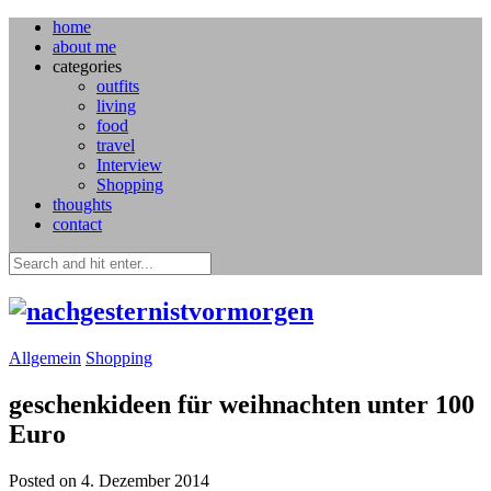
home
about me
categories
outfits
living
food
travel
Interview
Shopping
thoughts
contact
Allgemein
Shopping
geschenkideen für weihnachten unter 100
Euro
Posted on 4. Dezember 2014