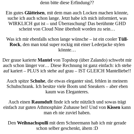
denn bitte diese Erfindung??
Ein gutes
Glätteisen
, mit dem man auch Locken machen könnte,
suche ich auch schon lange. Jetzt habe ich mich informiert, was
WIRKLICH gut ist – und Überraschung! Das berühmte GHD
scheint von Cloud Nine überholt worden zu sein…
Was ich mir ebenfalls schon lange wünsche – ist ein cooler
Tüll-
Rock
, den man total super rockig mit einer Lederjacke stylen
könnte…
Der graue karierte
Mantel
von Topshop (über Zalando) schwebt mir
auch schon länger vor… Diese Rechnung ist ganz einfach: ich stehe
auf kariert – PLUS ich stehe auf grau – IST GLEICH Mantelliebe!!
Auch spitze
Schuhe
, die etwas eleganter sind, fehlen in meinem
Schuhschrank. Ich besitze viele Boots und Sneakers – aber eben
kaum was Eleganteres.
Auch einen
Raumduft
finde ich sehr nützlich und sowas trägt
einfach zur guten Athmosphäre Zuhause bei! Und von
Kissen
kann
man eh nie zuviel haben.
Den
Weihnachspulli
mit dem Schneemann hab ich mir gerade
schon selber geschenkt, ähem :D