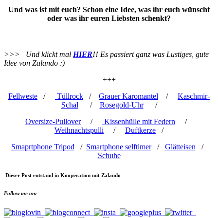
Und was ist mit euch? Schon eine Idee, was ihr euch wünscht
oder was ihr euren Liebsten schenkt?
>>> Und klickt mal
HIER
!!
Es passiert ganz was Lustiges, gute
Idee von Zalando :)
+++
Fellweste
/
Tüllrock
/
Grauer Karomantel
/
Kaschmir-
Schal
/
Rosegold-Uhr
/
Oversize-Pullover
/
Kissenhülle mit Federn
/
Weihnachtspulli
/
Duftkerze
/
Smaprtphone Tripod
/
Smartphone selftimer
/
Glätteisen
/
Schuhe
Dieser Post entstand in Kooperation mit Zalando
Follow me on: