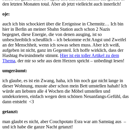
den letzten Monaten total. Aber ab jetzt vielleicht auch innerlich!
oje:
auch ich bin schockiert über die Ereignisse in Chemnitz… Ich bin
hier in Berlin an meiner Sbahn Station auch schon 2 Nazis
begegnet, diese Energie, die von denen ausging, ist so
unbeschreiblich scheußlich – ich bekomme echt Angst und Zweifel
an der Menschheit, wenn ich sowas sehen muss. Aber ich weiß,
aufgeben ist nicht, ganz im Gegenteil. Ich hoffe wirklich, dass der
Hashtag #wirsindmehr stimmt.
Hier ist ein toller Artikel zu dem
Thema
, der mir so sehr aus dem Herzen spricht – unbedingt lesen!
umgeräumt:
ich glaube, es ist ein Zwang, haha, ich bin noch gar nicht lange in
dieser Wohnung, musste aber schon mein Bett umstellen hahah! Ich
würde am liebsten alle 4 Wochen die Möbel umstellen und
umdekorieren, einfach wegen dem schönen Neuanfangs-Gefühl, das
dann entsteht <3
getanzt:
man glaubt es nicht, aber Couchpotato Esra war am Samstag aus –
und ich habe die ganze Nacht getanzt!