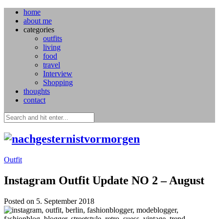
home
about me
categories
outfits
living
food
travel
Interview
Shopping
thoughts
contact
Outfit
Instagram Outfit Update NO 2 – August
Posted on 5. September 2018