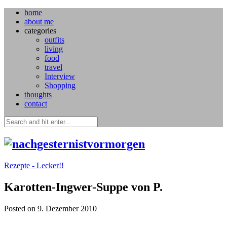
home
about me
categories
outfits
living
food
travel
Interview
Shopping
thoughts
contact
Rezepte - Lecker!!
Karotten-Ingwer-Suppe von P.
Posted on 9. Dezember 2010