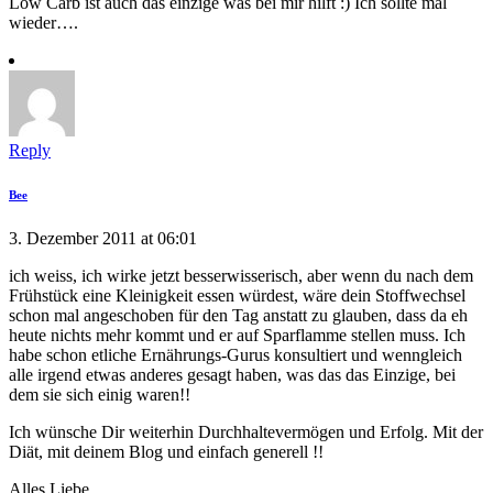
Low Carb ist auch das einzige was bei mir hilft :) Ich sollte mal
wieder….
Reply
Bee
3. Dezember 2011 at 06:01
ich weiss, ich wirke jetzt besserwisserisch, aber wenn du nach dem
Frühstück eine Kleinigkeit essen würdest, wäre dein Stoffwechsel
schon mal angeschoben für den Tag anstatt zu glauben, dass da eh
heute nichts mehr kommt und er auf Sparflamme stellen muss. Ich
habe schon etliche Ernährungs-Gurus konsultiert und wenngleich
alle irgend etwas anderes gesagt haben, was das das Einzige, bei
dem sie sich einig waren!!
Ich wünsche Dir weiterhin Durchhaltevermögen und Erfolg. Mit der
Diät, mit deinem Blog und einfach generell !!
Alles Liebe,