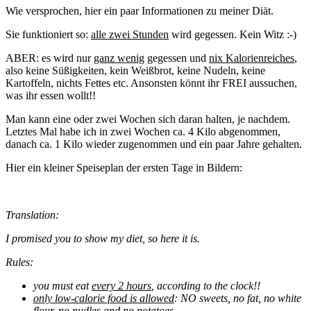
Wie versprochen, hier ein paar Informationen zu meiner Diät.
Sie funktioniert so:
alle zwei Stunden
wird gegessen. Kein Witz :-)
ABER: es wird nur
ganz wenig
gegessen und
nix Kalorienreiches
,
also keine Süßigkeiten, kein Weißbrot, keine Nudeln, keine
Kartoffeln, nichts Fettes etc. Ansonsten könnt ihr FREI aussuchen,
was ihr essen wollt!!
Man kann eine oder zwei Wochen sich daran halten, je nachdem.
Letztes Mal habe ich in zwei Wochen ca. 4 Kilo abgenommen,
danach ca. 1 Kilo wieder zugenommen und ein paar Jahre gehalten.
Hier ein kleiner Speiseplan der ersten Tage in Bildern:
Translation:
I promised you to show my diet, so here it is.
Rules:
you must eat
every 2 hours
, according to the clock!!
only low-calorie food is allowed
: NO sweets, no fat, no white
flour, no nudles and no potatoes