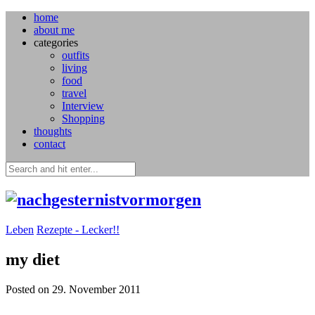
home
about me
categories
outfits
living
food
travel
Interview
Shopping
thoughts
contact
Leben
Rezepte - Lecker!!
my diet
Posted on 29. November 2011