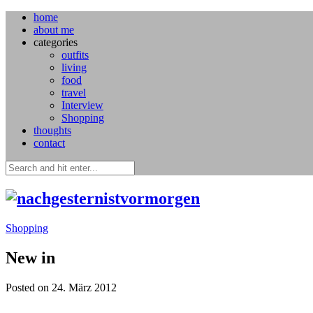
home
about me
categories
outfits
living
food
travel
Interview
Shopping
thoughts
contact
Shopping
New in
Posted on 24. März 2012