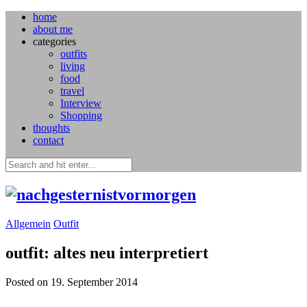
home
about me
categories
outfits
living
food
travel
Interview
Shopping
thoughts
contact
Allgemein
Outfit
outfit: altes neu interpretiert
Posted on 19. September 2014