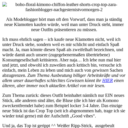
Als Modeblogger hört man oft den Vorwurf, dass man ja ständig
neue Klamotten kaufen würde, weil man unter Druck steht, immer
neue Outfits präsentieren zu müssen.
Ich muss ehrlich sagen – ich kaufe neue Klamotten nicht, weil ich
unter Druck stehe, sondern weil es mir schlicht und einfach Spaß
macht. Ja, man könnte diesen Spaß als zweifelhaft bezeichnen, und
würde damit auch unsere (zugegebenermaßen übertriebene)
Konsumgesellschaft kritisieren. Aber naja… Ich lebe nun mal hier
und jetzt, und obwohl ich zuweilen auch kritisch bin, versuche ich
einfach, mein Leben zu leben und mich auch von
gewissen
Sachen
abzugrenzen.
Zum Thema Ausbeutung billiger Arbeitskräfte und vor
allem unser dauerhaftes schlechtes Gewissen könnt ihr
HIER
einen
älteren, aber immer noch aktuellen Artikel von mir lesen.
Zum Thema zurück: dieses Outfit beinhaltet nämlich nur EIN neues
Stück, alle anderen sind älter, die Bluse (die ich hier als Komono
zweckentfremdet habe) zum Beispiel locker 3-4 Jahre. Das einzige
neue Stück ist das Crop Top (seit ich abgenommen hab, trage ich sie
wieder total gerne) mit der Aufschrift „Good vibes“.
Und ja, das Top ist gerippt ^^ Weißer Ripp-Strick, ausgebeult