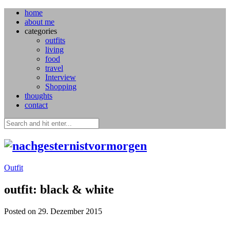
home
about me
categories
outfits
living
food
travel
Interview
Shopping
thoughts
contact
Outfit
outfit: black & white
Posted on 29. Dezember 2015