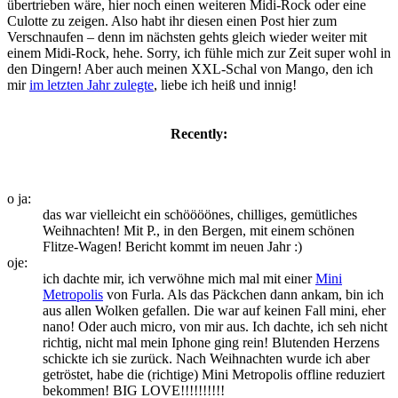
übertrieben wäre, hier noch einen weiteren Midi-Rock oder eine
Culotte zu zeigen. Also habt ihr diesen einen Post hier zum
Verschnaufen – denn im nächsten gehts gleich wieder weiter mit
einem Midi-Rock, hehe. Sorry, ich fühle mich zur Zeit super wohl in
den Dingern! Aber auch meinen XXL-Schal von Mango, den ich
mir
im letzten Jahr zulegte
, liebe ich heiß und innig!
Recently:
o ja:
das war vielleicht ein schöööönes, chilliges, gemütliches
Weihnachten! Mit P., in den Bergen, mit einem schönen
Flitze-Wagen! Bericht kommt im neuen Jahr :)
oje:
ich dachte mir, ich verwöhne mich mal mit einer
Mini
Metropolis
von Furla. Als das Päckchen dann ankam, bin ich
aus allen Wolken gefallen. Die war auf keinen Fall mini, eher
nano! Oder auch micro, von mir aus. Ich dachte, ich seh nicht
richtig, nicht mal mein Iphone ging rein! Blutenden Herzens
schickte ich sie zurück. Nach Weihnachten wurde ich aber
getröstet, habe die (richtige) Mini Metropolis offline reduziert
bekommen! BIG LOVE!!!!!!!!!!