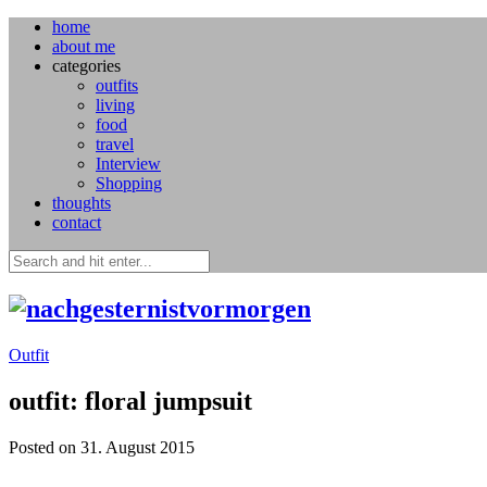
home
about me
categories
outfits
living
food
travel
Interview
Shopping
thoughts
contact
Outfit
outfit: floral jumpsuit
Posted on 31. August 2015