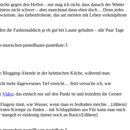
hts gegen den Herbst – nur mag ich nicht, dass danach der Winter
 meistens nicht schwer – aber manchmal dann eben doch… Denn jedes
s wärmste, das farbenfroheste, das am meisten mit Leben verknüpfteste
n die Fashionaddicts ja eh gut bei Laune gehalten – alle Paar Tage
ame Blogging-Abende in der heimischen Küche, während man
icht mehr dagewesenes Tief erreicht… Jetzt versuche ich, wie
in
Video
, das einfach nur auf den Punkt ist und trotzdem die Geister
 Fingern rinnt, wie Wasser, wenn man es festhalten möchte…[/dlitem]
er festen Krempe zu finden – mit Schlapphüten aus Filz kann man mich
mangelt es eindeutig immer noch an Basics![/dlitem]