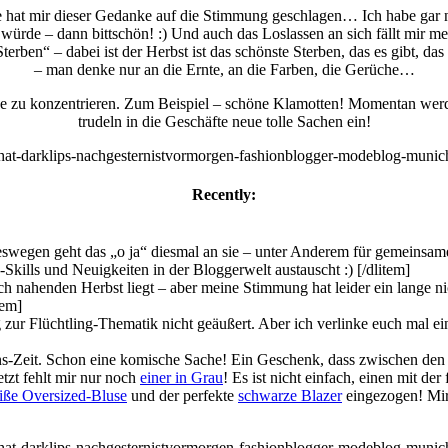
at mir dieser Gedanke auf die Stimmung geschlagen… Ich habe gar nic
würde – dann bittschön! :) Und auch das Loslassen an sich fällt mir
erben“ – dabei ist der Herbst ist das schönste Sterben, das es gibt, da
– man denke nur an die Ernte, an die Farben, die Gerüche…
ge zu konzentrieren. Zum Beispiel – schöne Klamotten! Momentan werde
trudeln in die Geschäfte neue tolle Sachen ein!
Recently:
eswegen geht das „o ja“ diesmal an sie – unter Anderem für gemeins
ills und Neuigkeiten in der Bloggerwelt austauscht :) [/dlitem]
ch nahenden Herbst liegt – aber meine Stimmung hat leider ein lange n
tem]
 zur Flüchtling-Thematik nicht geäußert. Aber ich verlinke euch mal e
ens-Zeit. Schon eine komische Sache! Ein Geschenk, dass zwischen den
etzt fehlt mir nur noch
einer in Grau
! Es ist nicht einfach, einen mit d
iße Oversized-Bluse
und der perfekte
schwarze Blazer
eingezogen! Mir 