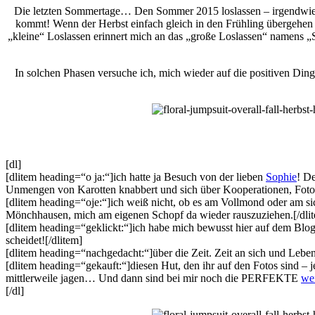
Die letzten Sommertage… Den Sommer 2015 loslassen – irgendwie h
kommt! Wenn der Herbst einfach gleich in den Frühling übergehen 
„kleine“ Loslassen erinnert mich an das „große Loslassen“ namens „St
In solchen Phasen versuche ich, mich wieder auf die positiven Din
[dl]
[dlitem heading=“o ja:“]ich hatte ja Besuch von der lieben
Sophie
! D
Unmengen von Karotten knabbert und sich über Kooperationen, Foto-Sk
[dlitem heading=“oje:“]ich weiß nicht, ob es am Vollmond oder am si
Mönchhausen, mich am eigenen Schopf da wieder rauszuziehen.[/dli
[dlitem heading=“geklickt:“]ich habe mich bewusst hier auf dem Blog
scheidet![/dlitem]
[dlitem heading=“nachgedacht:“]über die Zeit. Zeit an sich und Leb
[dlitem heading=“gekauft:“]diesen Hut, den ihr auf den Fotos sind – j
mittlerweile jagen… Und dann sind bei mir noch die PERFEKTE
we
[/dl]