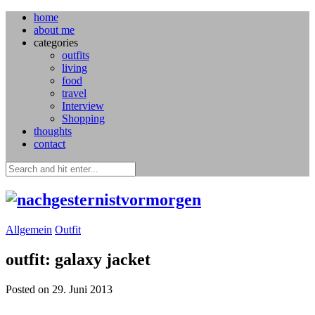
home
about me
categories
outfits
living
food
travel
Interview
Shopping
thoughts
contact
Allgemein
Outfit
outfit: galaxy jacket
Posted on 29. Juni 2013