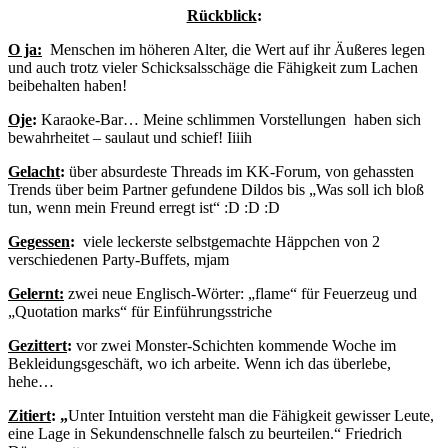
Rückblick
:
O ja:
Menschen im höheren Alter, die Wert auf ihr Äußeres legen
und auch trotz vieler Schicksalsschäge die Fähigkeit zum Lachen
beibehalten haben!
Oje
:
Karaoke-Bar… Meine schlimmen Vorstellungen haben sich
bewahrheitet – saulaut und schief! Iiiih
Gelacht
:
über absurdeste Threads im KK-Forum, von gehassten
Trends über beim Partner gefundene Dildos bis „Was soll ich bloß
tun, wenn mein Freund erregt ist“ :D :D :D
Gegessen
:
viele leckerste selbstgemachte Häppchen von 2
verschiedenen Party-Buffets, mjam
Gelernt:
zwei neue Englisch-Wörter: „flame“ für Feuerzeug und
„Quotation marks“ für Einführungsstriche
Gezittert
:
vor zwei Monster-Schichten kommende Woche im
Bekleidungsgeschäft, wo ich arbeite. Wenn ich das überlebe,
hehe…
Zitiert
: „
Unter Intuition versteht man die Fähigkeit gewisser Leute,
eine Lage in Sekundenschnelle falsch zu beurteilen.“ Friedrich