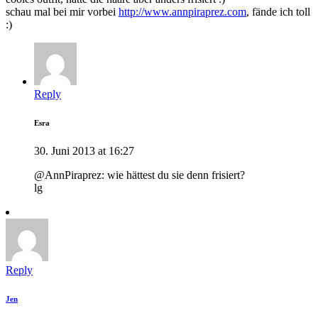
schau mal bei mir vorbei
http://www.annpiraprez.com
, fände ich toll
:)
Reply
Esra
30. Juni 2013 at 16:27
@AnnPiraprez: wie hättest du sie denn frisiert?
lg
Reply
Jen