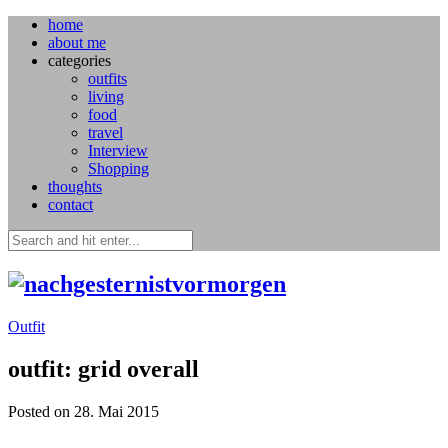
home
about me
categories
outfits
living
food
travel
Interview
Shopping
thoughts
contact
Outfit
outfit: grid overall
Posted on 28. Mai 2015