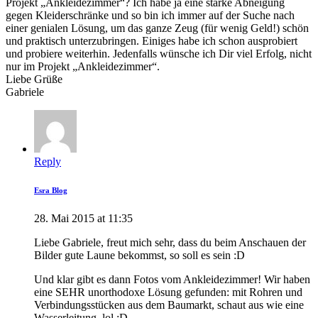
Projekt „Ankleidezimmer“? Ich habe ja eine starke Abneigung
gegen Kleiderschränke und so bin ich immer auf der Suche nach
einer genialen Lösung, um das ganze Zeug (für wenig Geld!) schön
und praktisch unterzubringen. Einiges habe ich schon ausprobiert
und probiere weiterhin. Jedenfalls wünsche ich Dir viel Erfolg, nicht
nur im Projekt „Ankleidezimmer“.
Liebe Grüße
Gabriele
Reply
Esra Blog
28. Mai 2015 at 11:35
Liebe Gabriele, freut mich sehr, dass du beim Anschauen der
Bilder gute Laune bekommst, so soll es sein :D
Und klar gibt es dann Fotos vom Ankleidezimmer! Wir haben
eine SEHR unorthodoxe Lösung gefunden: mit Rohren und
Verbindungsstücken aus dem Baumarkt, schaut aus wie eine
Wasserleitung, lol :D