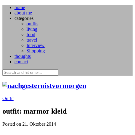
home
about me
categories
outfits
living
food
travel
Interview
Shopping
thoughts
contact
Outfit
outfit: marmor kleid
Posted on 21. Oktober 2014