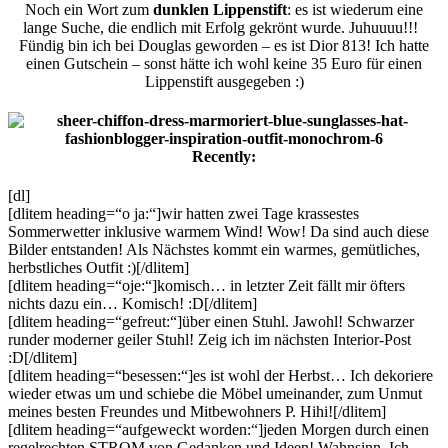
Noch ein Wort zum
dunklen Lippenstift
: es ist wiederum eine
lange Suche, die endlich mit Erfolg gekrönt wurde. Juhuuuu!!!
Fündig bin ich bei Douglas geworden – es ist Dior 813! Ich hatte
einen Gutschein – sonst hätte ich wohl keine 35 Euro für einen
Lippenstift ausgegeben :)
Recently:
[dl]
[dlitem heading=“o ja:“]wir hatten zwei Tage krassestes
Sommerwetter inklusive warmem Wind! Wow! Da sind auch diese
Bilder entstanden! Als Nächstes kommt ein warmes, gemütliches,
herbstliches Outfit :)[/dlitem]
[dlitem heading=“oje:“]komisch… in letzter Zeit fällt mir öfters
nichts dazu ein… Komisch! :D[/dlitem]
[dlitem heading=“gefreut:“]über einen Stuhl. Jawohl! Schwarzer
runder moderner geiler Stuhl! Zeig ich im nächsten Interior-Post
:D[/dlitem]
[dlitem heading=“besessen:“]es ist wohl der Herbst… Ich dekoriere
wieder etwas um und schiebe die Möbel umeinander, zum Unmut
meines besten Freundes und Mitbewohners P. Hihi![/dlitem]
[dlitem heading=“aufgeweckt worden:“]jeden Morgen durch einen
regelrechten STROM von Gedanken und Ideen! Wahnsinn. Ich