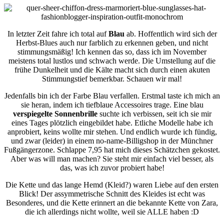
In letzter Zeit fahre ich total auf
Blau
ab. Hoffentlich wird sich der
Herbst-Blues auch nur farblich zu erkennen geben, und nicht
stimmungsmäßig! Ich kennen das so, dass ich im November
meistens total lustlos und schwach werde. Die Umstellung auf die
frühe Dunkelheit und die Kälte macht sich durch einen akuten
Stimmungstief bemerkbar. Schauen wir mal!
Jedenfalls bin ich der Farbe Blau verfallen. Erstmal taste ich mich an
sie heran, indem ich tiefblaue Accessoires trage. Eine blau
verspiegelte Sonnenbrille
suchte ich verbissen, seit ich sie mir
eines Tages plötzlich eingebildet habe. Etliche Modelle habe ich
anprobiert, keins wollte mir stehen. Und endlich wurde ich fündig,
und zwar (leider) in einem no-name-Billigshop in der Münchner
Fußgängerzone. Schlappe 7,95 hat mich dieses Schätzchen gekostet.
Aber was will man machen? Sie steht mir einfach viel besser, als
das, was ich zuvor probiert habe!
Die Kette und das lange Hemd (Kleid?) waren Liebe auf den ersten
Blick! Der assymmetrische Schnitt des Kleides ist echt was
Besonderes, und die Kette erinnert an die bekannte Kette von Zara,
die ich allerdings nicht wollte, weil sie ALLE haben :D