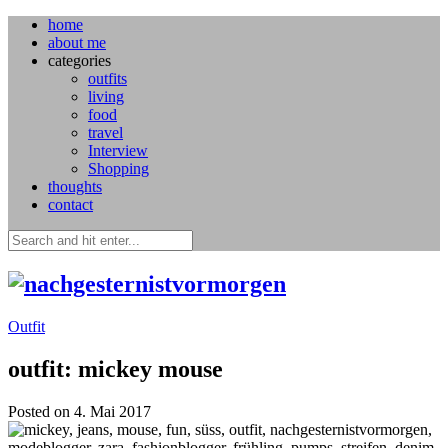
home
about me
categories
outfits
living
food
travel
Interview
Shopping
thoughts
contact
Outfit
outfit: mickey mouse
Posted on 4. Mai 2017