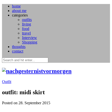
home
about me
categories
outfits
living
food
travel
Interview
Shopping
thoughts
contact
Outfit
outfit: midi skirt
Posted on 28. September 2015