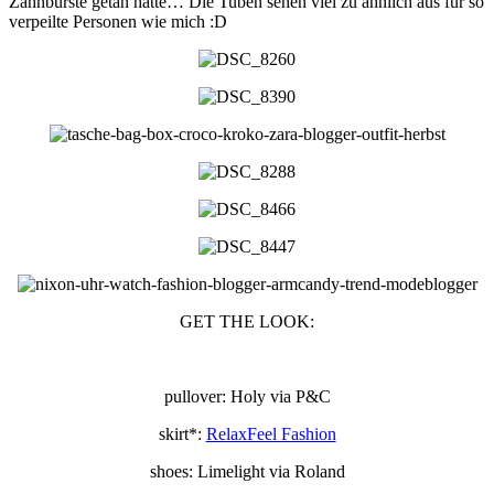
Zahnbürste getan hätte… Die Tuben sehen viel zu ähnlich aus für so
verpeilte Personen wie mich :D
GET THE LOOK:
pullover: Holy via P&C
skirt*:
RelaxFeel Fashion
shoes: Limelight via Roland