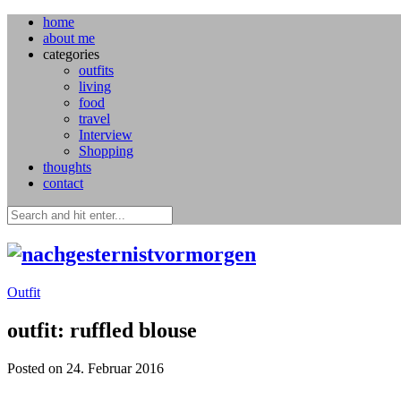
home
about me
categories
outfits
living
food
travel
Interview
Shopping
thoughts
contact
Outfit
outfit: ruffled blouse
Posted on 24. Februar 2016