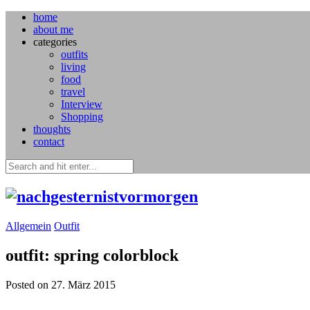
home
about me
categories
outfits
living
food
travel
Interview
Shopping
thoughts
contact
Allgemein
Outfit
outfit: spring colorblock
Posted on 27. März 2015