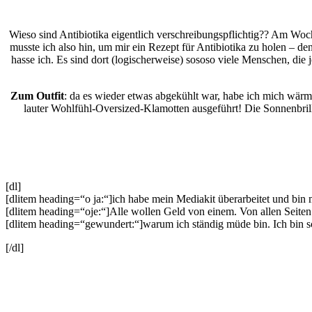
Wieso sind Antibiotika eigentlich verschreibungspflichtig?? Am 
musste ich also hin, um mir ein Rezept für Antibiotika zu holen –
hasse ich. Es sind dort (logischerweise) sososo viele Menschen, di
Zum Outfit
: da es wieder etwas abgekühlt war, habe ich mich wärme
lauter Wohlfühl-Oversized-Klamotten ausgeführt! Die Sonnenbrille 
[dl]
[dlitem heading=“o ja:“]ich habe mein Mediakit überarbeitet und bin 
[dlitem heading=“oje:“]Alle wollen Geld von einem. Von allen Seit
[dlitem heading=“gewundert:“]warum ich ständig müde bin. Ich bin
[/dl]