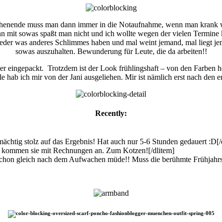
Wochenende muss man dann immer in die Notaufnahme, wenn man krank 
 denn mit sowas spaßt man nicht und ich wollte wegen der vielen Ter
e jeder was anderes Schlimmes haben und mal weint jemand, mal liegt 
sowas auszuhalten. Bewunderung für Leute, die da arbeiten!!
r eingepackt. Trotzdem ist der Look frühlingshaft – von den Farben he
hab ich mir von der Jani ausgeliehen. Mir ist nämlich erst nach den ers
Recently:
mächtig stolz auf das Ergebnis! Hat auch nur 5-6 Stunden gedauert :D[/
en kommen sie mit Rechnungen an. Zum Kotzen![/dlitem]
 schon gleich nach dem Aufwachen müde!! Muss die berühmte Frühjahr