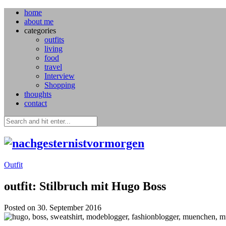
home
about me
categories
outfits
living
food
travel
Interview
Shopping
thoughts
contact
Outfit
outfit: Stilbruch mit Hugo Boss
Posted on 30. September 2016