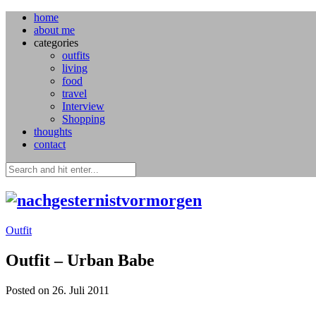
home
about me
categories
outfits
living
food
travel
Interview
Shopping
thoughts
contact
Outfit
Outfit – Urban Babe
Posted on 26. Juli 2011