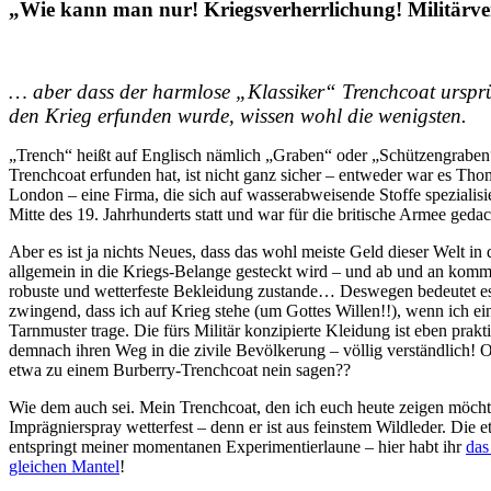
„Wie kann man nur! Kriegsverherrlichung! Militärv
… aber dass der harmlose „Klassiker“ Trenchcoat ursprü
den Krieg erfunden wurde, wissen wohl die wenigsten.
„Trench“ heißt auf Englisch nämlich „Graben“ oder „Schützengrabe
Trenchcoat erfunden hat, ist nicht ganz sicher – entweder war es T
London – eine Firma, die sich auf wasserabweisende Stoffe spezialisier
Mitte des 19. Jahrhunderts statt und war für die britische Armee gedac
Aber es ist ja nichts Neues, dass das wohl meiste Geld dieser Welt i
allgemein in die Kriegs-Belange gesteckt wird – und ab und an kommt
robuste und wetterfeste Bekleidung zustande… Deswegen bedeutet es
zwingend, dass ich auf Krieg stehe (um Gottes Willen!!), wenn ich e
Tarnmuster trage. Die fürs Militär konzipierte Kleidung ist eben prakt
demnach ihren Weg in die zivile Bevölkerung – völlig verständlich!
etwa zu einem Burberry-Trenchcoat nein sagen??
Wie dem auch sei. Mein Trenchcoat, den ich euch heute zeigen möchte,
Imprägnierspray wetterfest – denn er ist aus feinstem Wildleder. Die e
entspringt meiner momentanen Experimentierlaune – hier habt ihr
das
gleichen Mantel
!