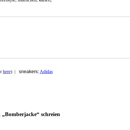
ar
here
) |
sneakers:
Adidas
 „Bomberjacke“ schreien