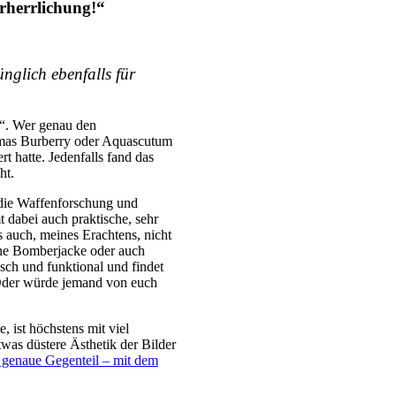
erherrlichung!“
nglich ebenfalls für
n“. Wer genau den
homas Burberry oder Aquascutum
t hatte. Jedenfalls fand das
ht.
n die Waffenforschung und
 dabei auch praktische, sehr
 auch, meines Erachtens, nicht
ine Bomberjacke oder auch
isch und funktional und findet
 Oder würde jemand von euch
 ist höchstens mit viel
twas düstere Ästhetik der Bilder
 genaue Gegenteil – mit dem