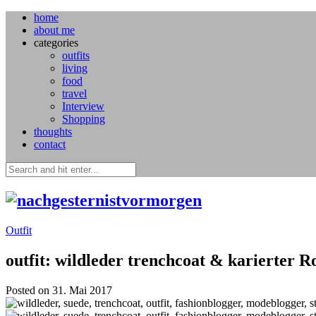
home
about me
categories
outfits
living
food
travel
Interview
Shopping
thoughts
contact
Outfit
outfit: wildleder trenchcoat & karierter R
Posted on 31. Mai 2017