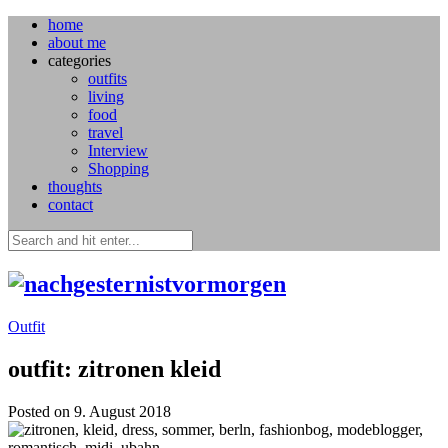
home
about me
categories
outfits
living
food
travel
Interview
Shopping
thoughts
contact
Outfit
outfit: zitronen kleid
Posted on 9. August 2018