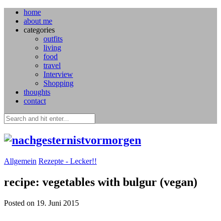
home
about me
categories
outfits
living
food
travel
Interview
Shopping
thoughts
contact
Allgemein
Rezepte - Lecker!!
recipe: vegetables with bulgur (vegan)
Posted on 19. Juni 2015