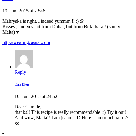
19. Juni 2015 at 23:46
Mahryska is right…indeed yummm !! :) :P
Kisses , and yes not from Dubai, but from Birkirkara ! (sunny
Malta) ♥
http://wearingcasual.com
Reply
Esra Blog
19. Juni 2015 at 23:52
Dear Camille,
thanks!! This recipe is really recommendable :)) Try it out!
And wow, Malta!! I am jealous :D Here is too much rain ://
xo