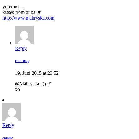
yummm…
kisses from dubai ♥
http://www.mahryska.com
Reply
Esra Blog
19. Juni 2015 at 23:52
@Mahryska: :)) :*
xo
Reply
camille