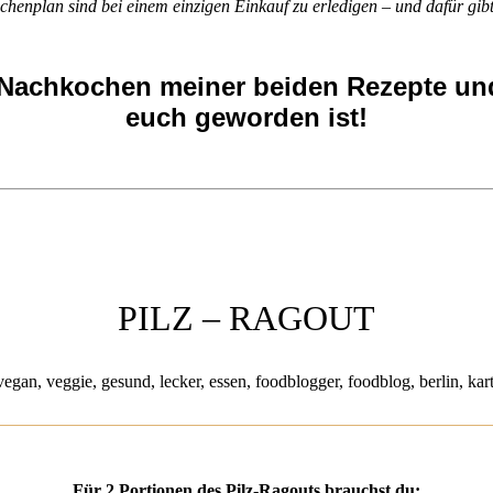
ochenplan sind bei einem einzigen Einkauf zu erledigen – und dafür gi
m Nachkochen meiner beiden Rezepte und
euch geworden ist!
PILZ – RAGOUT
Für 2 Portionen des Pilz-Ragouts brauchst du: