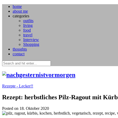
home
about me
categories
outfits
living
food
travel
Interview
Shopping
thoughts
contact
Rezepte - Lecker!!
Rezept: herbstliches Pilz-Ragout mit Kürb
Posted on 18. Oktober 2020