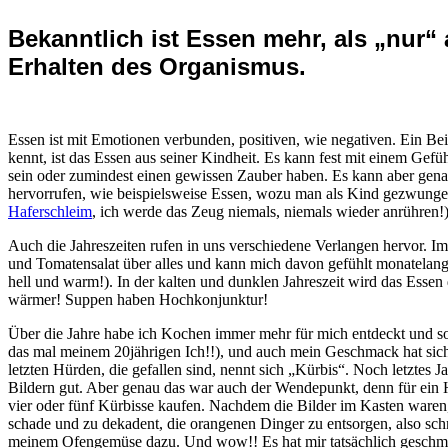
Bekanntlich ist Essen mehr, als „nur“
Erhalten des Organismus.
Essen ist mit Emotionen verbunden, positiven, wie negativen. Ein Bei
kennt, ist das Essen aus seiner Kindheit. Es kann fest mit einem Gef
sein oder zumindest einen gewissen Zauber haben. Es kann aber gen
hervorrufen, wie beispielsweise Essen, wozu man als Kind gezwunge
Haferschleim
, ich werde das Zeug niemals, niemals wieder anrühren!)
Auch die Jahreszeiten rufen in uns verschiedene Verlangen hervor. 
und Tomatensalat über alles und kann mich davon gefühlt monatelang e
hell und warm!). In der kalten und dunklen Jahreszeit wird das Essen 
wärmer! Suppen haben Hochkonjunktur!
Über die Jahre habe ich Kochen immer mehr für mich entdeckt und so
das mal meinem 20jährigen Ich!!), und auch mein Geschmack hat sich
letzten Hürden, die gefallen sind, nennt sich „Kürbis“. Noch letztes Ja
Bildern gut. Aber genau das war auch der Wendepunkt, denn für ein
vier oder fünf Kürbisse kaufen. Nachdem die Bilder im Kasten waren, 
schade und zu dekadent, die orangenen Dinger zu entsorgen, also schn
meinem Ofengemüse dazu. Und wow!! Es hat mir tatsächlich geschm