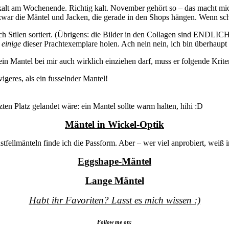
wird kalt am Wochenende. Richtig kalt. November gehört so – das macht m
war die Mäntel und Jacken, die gerade in den Shops hängen. Wenn sch
h Stilen sortiert. (Übrigens: die Bilder in den Collagen sind ENDLICH 
o
einige
dieser Prachtexemplare holen. Ach nein nein, ich bin überhaupt
in Mantel bei mir auch wirklich einziehen darf, muss er folgende Kriter
igeres, als ein fusselnder Mantel!
ten Platz gelandet wäre: ein Mantel sollte warm halten, hihi :D
Mäntel in Wickel-Optik
fellmänteln finde ich die Passform. Aber – wer viel anprobiert, weiß 
Eggshape-Mäntel
Lange Mäntel
Habt ihr Favoriten? Lasst es mich wissen :)
Follow me on: