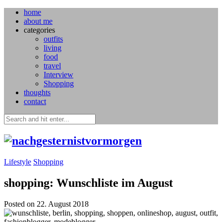
home
about me
categories
outfits
living
food
travel
Interview
Shopping
thoughts
contact
Lifestyle
Shopping
shopping: Wunschliste im August
Posted on 22. August 2018