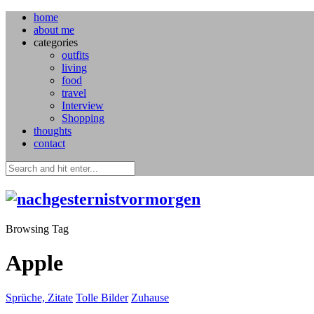
home
about me
categories
outfits
living
food
travel
Interview
Shopping
thoughts
contact
Browsing Tag
Apple
Sprüche, Zitate
Tolle Bilder
Zuhause