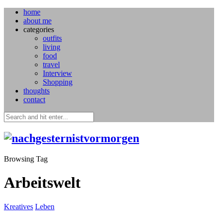
home
about me
categories
outfits
living
food
travel
Interview
Shopping
thoughts
contact
Browsing Tag
Arbeitswelt
Kreatives
Leben