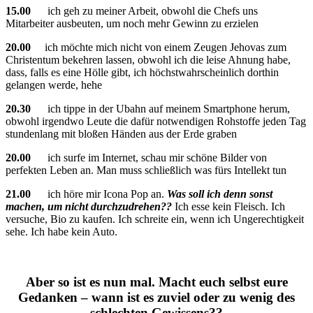
15.00
ich geh zu meiner Arbeit, obwohl die Chefs uns
Mitarbeiter ausbeuten, um noch mehr Gewinn zu erzielen
20.00
ich möchte mich nicht von einem Zeugen Jehovas zum
Christentum bekehren lassen, obwohl ich die leise Ahnung habe,
dass, falls es eine Hölle gibt, ich höchstwahrscheinlich dorthin
gelangen werde, hehe
20.30
ich tippe in der Ubahn auf meinem Smartphone herum,
obwohl irgendwo Leute die dafür notwendigen Rohstoffe jeden Tag
stundenlang mit bloßen Händen aus der Erde graben
20.00
ich surfe im Internet, schau mir schöne Bilder von
perfekten Leben an. Man muss schließlich was fürs Intellekt tun
21.00
ich höre mir Icona Pop an.
Was soll ich denn sonst
machen, um nicht durchzudrehen??
Ich esse kein Fleisch. Ich
versuche, Bio zu kaufen. Ich schreite ein, wenn ich Ungerechtigkeit
sehe. Ich habe kein Auto.
Aber so ist es nun mal. Macht euch selbst eure
Gedanken – wann ist es zuviel oder zu wenig des
schlechten Gewissens??