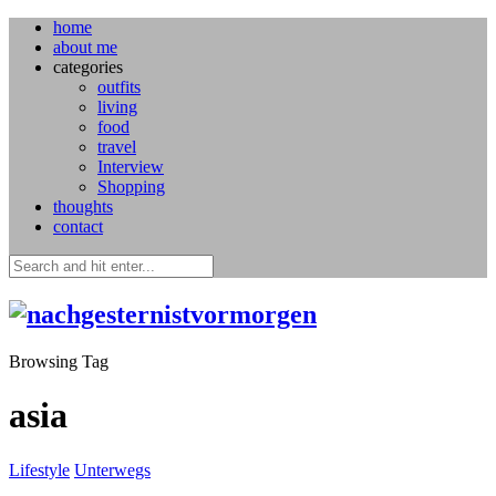
home
about me
categories
outfits
living
food
travel
Interview
Shopping
thoughts
contact
Browsing Tag
asia
Lifestyle
Unterwegs