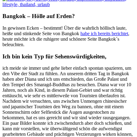
Bangkok – Hölle auf Erden?
In gewissen Ecken – bestimmt! Über die wahrlich höllisch laute,
heiße und stinkende Seite von Bangkok
habe ich bereits berichtet
,
heute möchte ich die ruhigere und schönere Seite Bangkok´s
beleuchten.
Ich bin kein Typ für Sehenswürdigkeiten,
ich meide sie immer und gehe lieber einfach spontan spazieren, um
den Vibe der Stadt zu fühlen. An unserem dritten Tag in Bangkok
haben aber Diana und ich uns entschieden, das Große Palast und
den Tempel des Smaragd-Buddhas zu besuchen. Diana war vor 10
Jahren, noch als Kind, in diesem Palast-Gebiet und war richtig
enttäuscht, wie sehr es mittlerweile von Touristen überlaufen ist.
Nachdem wir versuchten, uns zwischen Unmengen chinesischer
und japanischer Touristen den Weg zu bannen, ohne mit einem
Sonnenschirm oder Selfiestick die Augen ausgestochen zu
bekommen, hat es uns gereicht und wir sind wieder rausgegangen.
Ein paar Bilder konnte ich zwischendurch aber doch schießen, und
kann mir vorstellen, wie überwältigend schön die aufwendigst
gearbeiteten Gebäude und prächtigen Verzierungen wirken können,