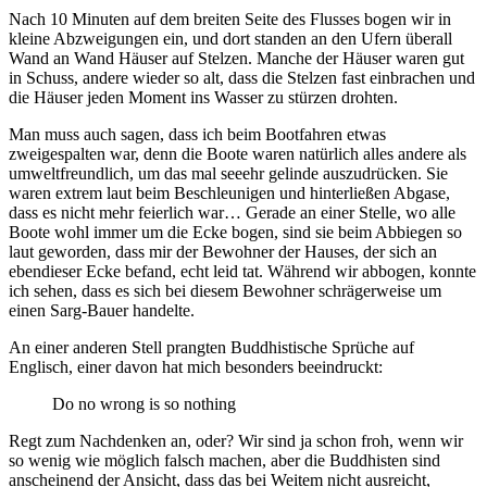
Nach 10 Minuten auf dem breiten Seite des Flusses bogen wir in
kleine Abzweigungen ein, und dort standen an den Ufern überall
Wand an Wand Häuser auf Stelzen. Manche der Häuser waren gut
in Schuss, andere wieder so alt, dass die Stelzen fast einbrachen und
die Häuser jeden Moment ins Wasser zu stürzen drohten.
Man muss auch sagen, dass ich beim Bootfahren etwas
zweigespalten war, denn die Boote waren natürlich alles andere als
umweltfreundlich, um das mal seeehr gelinde auszudrücken. Sie
waren extrem laut beim Beschleunigen und hinterließen Abgase,
dass es nicht mehr feierlich war… Gerade an einer Stelle, wo alle
Boote wohl immer um die Ecke bogen, sind sie beim Abbiegen so
laut geworden, dass mir der Bewohner der Hauses, der sich an
ebendieser Ecke befand, echt leid tat. Während wir abbogen, konnte
ich sehen, dass es sich bei diesem Bewohner schrägerweise um
einen Sarg-Bauer handelte.
An einer anderen Stell prangten Buddhistische Sprüche auf
Englisch, einer davon hat mich besonders beeindruckt:
Do no wrong is so nothing
Regt zum Nachdenken an, oder? Wir sind ja schon froh, wenn wir
so wenig wie möglich falsch machen, aber die Buddhisten sind
anscheinend der Ansicht, dass das bei Weitem nicht ausreicht,