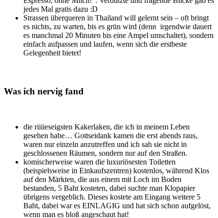
Espresso, ohne Milch!“. Verdutzte und fragende Blicke gab es
jedes Mal gratis dazu :D
Strassen überqueren in Thailand will gelernt sein – oft bringt
es nichts, zu warten, bis es grün wird (denn irgendwie dauert
es manchmal 20 Minuten bis eine Ampel umschaltet), sondern
einfach aufpassen und laufen, wenn sich die erstbeste
Gelegenheit bietet!
Was ich nervig fand
die riiiieseigsten Kakerlaken, die ich in meinem Leben
gesehen habe… Gottseidank kamen die erst abends raus,
waren nur einzeln anzutreffen und ich sah sie nicht in
geschlossenen Räumen, sondern nur auf den Straßen.
komischerweise waren die luxuriösesten Toiletten
(beispielsweise in Einkaufszentren) kostenlos, während Klos
auf den Märkten, die aus einem mit Loch im Boden
bestanden, 5 Baht kosteten, dabei suchte man Klopapier
übrigens vergeblich. Dieses kostete am Eingang weitere 5
Baht, dabei war es EINLAGIG und hat sich schon aufgelöst,
wenn man es bloß angeschaut hat!