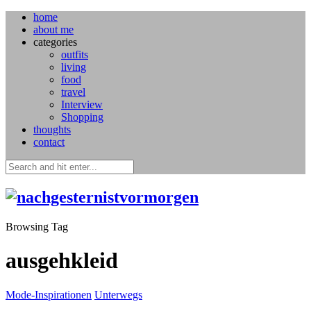
home
about me
categories
outfits
living
food
travel
Interview
Shopping
thoughts
contact
Browsing Tag
ausgehkleid
Mode-Inspirationen
Unterwegs