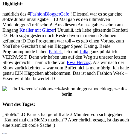
Highlight:
natürlich das #
FashionBloggerCafe
! Diesmal war es sogar eine
stolze Jubiläumsausgabe – 10 Mal gab es den ultimativen
Modeblogger-Treff schon! Aus diesem Anlass gab es schon am
Eingang
Knaller mit Glitzer
! Uuuuiiii, ich liebe glitzernde Konfetti
<3 Hab sogar gestern noch Reste davon in meinen Schuhen
gefunden :D Das Programm war toll – es gab einen Vortrag zum
YouTube-Geschäft und ein Blogger Speed-Dating. Beide
Programmpunkte haben
Patrick
, ich und
Julia
ganz pünktlich…
VERPASST. Denn wir haben uns auf den Weg zu unserer letzten
Show gemacht – nämlich die von
Ewa Herzog
. Als wir nach der
Show zurückkehrten – war vom Buffet nichts mehr übrig. Ich hatte
genau EIN Häppchen abbekommen. Das ist auch Fashion Week –
Essen wird überbewertet :D
Wort des Tages:
„SloMo“ :D Patrick hat gefühlt alle 3 Minuten von sich gegeben
„Kannst mal ein SloMo machen“? Aber ehrlich gesagt, ist das auch
eine ziemlich coole Sache ;)