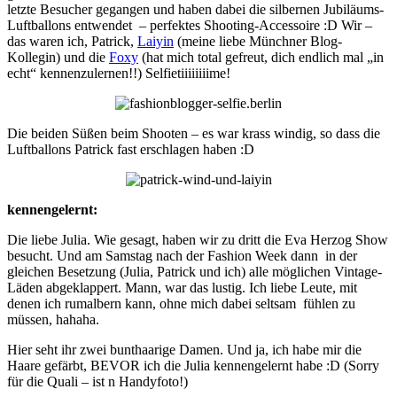
letzte Besucher gegangen und haben dabei die silbernen Jubiläums-
Luftballons entwendet – perfektes Shooting-Accessoire :D Wir –
das waren ich, Patrick,
Laiyin
(meine liebe Münchner Blog-
Kollegin) und die
Foxy
(hat mich total gefreut, dich endlich mal „in
echt“ kennenzulernen!!) Selfietiiiiiiiime!
Die beiden Süßen beim Shooten – es war krass windig, so dass die
Luftballons Patrick fast erschlagen haben :D
kennengelernt:
Die liebe Julia. Wie gesagt, haben wir zu dritt die Eva Herzog Show
besucht. Und am Samstag nach der Fashion Week dann in der
gleichen Besetzung (Julia, Patrick und ich) alle möglichen Vintage-
Läden abgeklappert. Mann, war das lustig. Ich liebe Leute, mit
denen ich rumalbern kann, ohne mich dabei seltsam fühlen zu
müssen, hahaha.
Hier seht ihr zwei bunthaarige Damen. Und ja, ich habe mir die
Haare gefärbt, BEVOR ich die Julia kennengelernt habe :D (Sorry
für die Quali – ist n Handyfoto!)