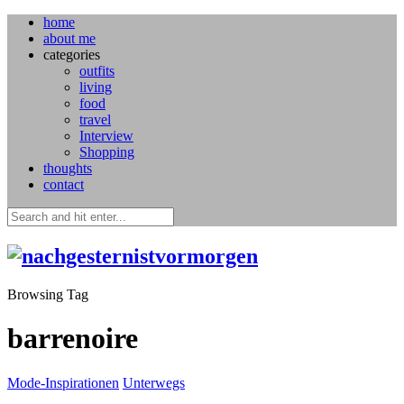
home
about me
categories
outfits
living
food
travel
Interview
Shopping
thoughts
contact
Browsing Tag
barrenoire
Mode-Inspirationen
Unterwegs